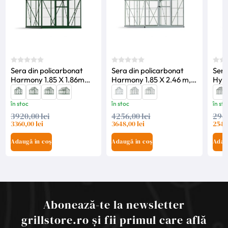
Sera din policarbonat
Sera din policarbonat
Sera
Harmony 1.85 X 1.86m
Harmony 1.85 X 2.46 m,
Hybr
Palram-Verde- Canopia
Palram -Argintiu-
Palr
Canopia
Can
în stoc
în stoc
în sto
3920,00 lei
4256,00 lei
2968
3360,00 lei
3648,00 lei
2544,
Adaugă în coș
Adaugă în coș
Adau
Abonează-te la newsletter
grillstore.ro și fii primul care află