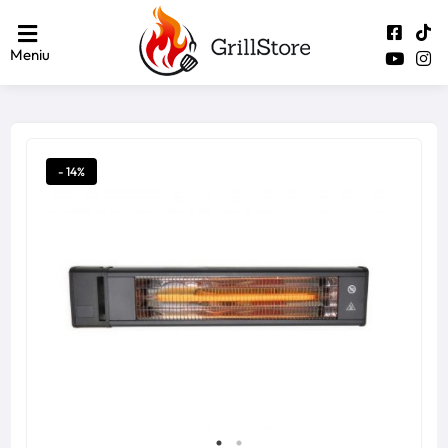
Meniu
- 14%