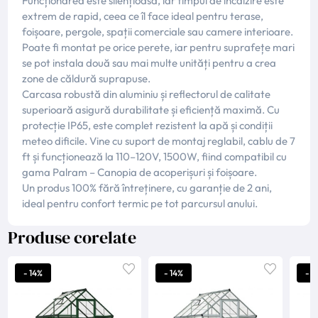
Funcționarea este silențioasă, iar timpul de încălzire este
extrem de rapid, ceea ce îl face ideal pentru terase,
foișoare, pergole, spații comerciale sau camere interioare.
Poate fi montat pe orice perete, iar pentru suprafețe mari
se pot instala două sau mai multe unități pentru a crea
zone de căldură suprapuse.
Carcasa robustă din aluminiu și reflectorul de calitate
superioară asigură durabilitate și eficiență maximă. Cu
protecție IP65, este complet rezistent la apă și condiții
meteo dificile. Vine cu suport de montaj reglabil, cablu de 7
ft și funcționează la 110–120V, 1500W, fiind compatibil cu
gama Palram – Canopia de acoperișuri și foișoare.
Un produs 100% fără întreținere, cu garanție de 2 ani,
ideal pentru confort termic pe tot parcursul anului.
Produse corelate
- 14%
- 14%
- 1