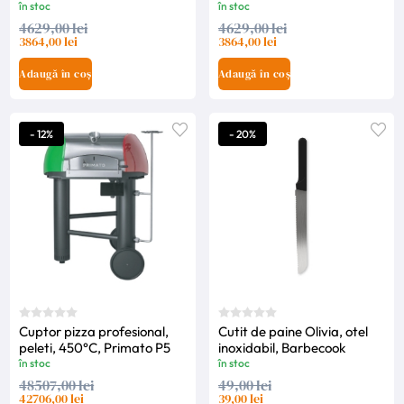
în stoc
în stoc
4629,00 lei
4629,00 lei
3864,00 lei
3864,00 lei
Adaugă în coș
Adaugă în coș
- 12%
- 20%
Cuptor pizza profesional,
Cutit de paine Olivia, otel
peleti, 450°C, Primato P5
inoxidabil, Barbecook
în stoc
în stoc
48507,00 lei
49,00 lei
42706,00 lei
39,00 lei