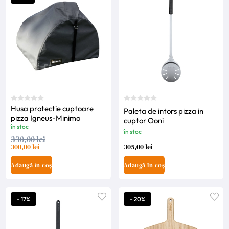
Husa protectie cuptoare
Paleta de intors pizza in
pizza Igneus-Minimo
cuptor Ooni
în stoc
în stoc
330,00 lei
300,00 lei
305,00 lei
Adaugă în coș
Adaugă în coș
- 17%
- 20%