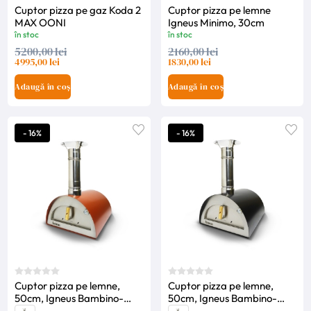
Cuptor pizza pe gaz Koda 2
Cuptor pizza pe lemne
MAX OONI
Igneus Minimo, 30cm
în stoc
în stoc
5200,00 lei
2160,00 lei
4995,00 lei
1830,00 lei
Adaugă în coș
Adaugă în coș
- 16%
- 16%
Cuptor pizza pe lemne,
Cuptor pizza pe lemne,
50cm, Igneus Bambino-
50cm, Igneus Bambino-
Cupru
Negru