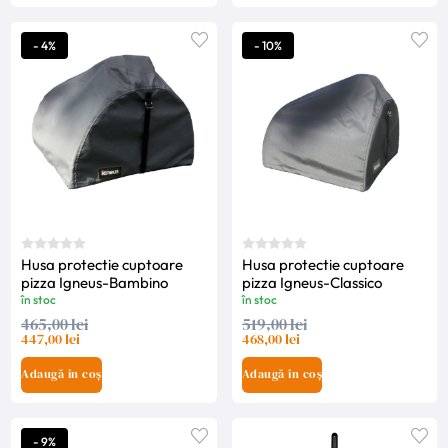
- 4%
- 10%
Husa protectie cuptoare
Husa protectie cuptoare
pizza Igneus-Bambino
pizza Igneus-Classico
în stoc
în stoc
465,00 lei
519,00 lei
447,00 lei
468,00 lei
Adaugă în coș
Adaugă în coș
- 9%