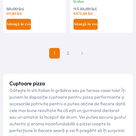
în stoc
80,00 lei
9530,00 lei
69,00 lei
8471,00 lei
Adaugă în coș
Adaugă în coș
1
2
Cuptoare pizza
Gătește în stil italian în grădina sau pe terasa casei tale! Îți
punem la dispoziție cuptoare pentru pizza performante și
accesoriile potrivite pentru a putea obține de fiecare dată
cele mai bune rezultate fie că ești un gurmand declarat
sau un amator la început de drum. Vei putea savura gustul
autentic și aroma inconfundabilă a pizzei coapte la
perfecțiune în fiecare seară și vei fi pregătit să îți surprinzi