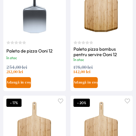
Paleta pizza bambus
Paleta de pizza Ooni 12
pentru servire Ooni 12
în stoc
în stoc
254,00 lei
178,00 lei
212,00 lei
142,00 lei
Adaugă în coș
Adaugă în coș
- 17%
- 20%