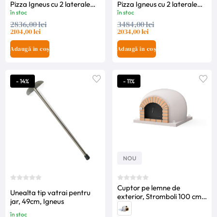
Pizza Igneus cu 2 laterale
Pizza Igneus cu 2 laterale
incluse-Classico
incluse-Pro 750
în stoc
în stoc
2836,00 lei
3484,00 lei
2104,00 lei
2034,00 lei
Adaugă în coș
Adaugă în coș
- 14%
- 11%
NOU
Cuptor pe lemne de
Unealta tip vatrai pentru
exterior, Stromboli 100 cm,
jar, 49cm, Igneus
Movelar
în stoc