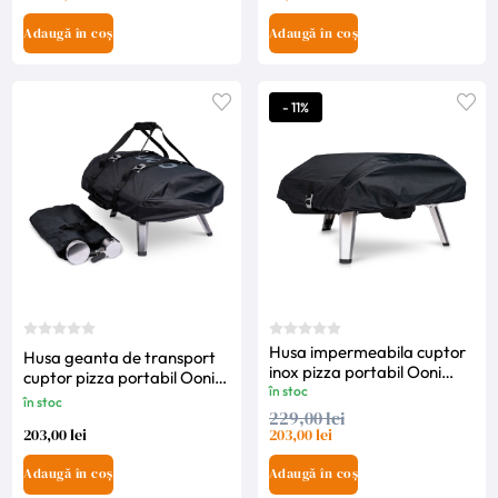
Adaugă în coș
Adaugă în coș
- 11%
Husa impermeabila cuptor
Husa geanta de transport
inox pizza portabil Ooni
cuptor pizza portabil Ooni
Koda 16
în stoc
Fyra 12
în stoc
229,00 lei
203,00 lei
203,00 lei
Adaugă în coș
Adaugă în coș