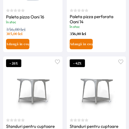
Paleta pizza perforata
Paleta pizza Ooni 16
Ooni 14
în stoc
în stoc
356,00 lei
305,00 lei
356,00 lei
Adaugă în coș
Adaugă în coș
- 26%
- 42%
Standuri pentru cuptoare
Standuri pentru cuptoare