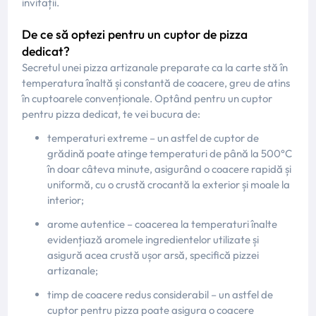
invitații.
De ce să optezi pentru un cuptor de pizza
dedicat?
Secretul unei pizza artizanale preparate ca la carte stă în
temperatura înaltă și constantă de coacere, greu de atins
în cuptoarele convenționale. Optând pentru un cuptor
pentru pizza dedicat, te vei bucura de:
temperaturi extreme – un astfel de cuptor de
grădină poate atinge temperaturi de până la 500°C
în doar câteva minute, asigurând o coacere rapidă și
uniformă, cu o crustă crocantă la exterior și moale la
interior;
arome autentice – coacerea la temperaturi înalte
evidențiază aromele ingredientelor utilizate și
asigură acea crustă ușor arsă, specifică pizzei
artizanale;
timp de coacere redus considerabil – un astfel de
cuptor pentru pizza poate asigura o coacere