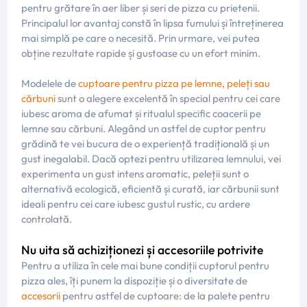
pentru grătare în aer liber și seri de pizza
cu prietenii
.
Principalul lor avantaj constă în lipsa fumului și întreținerea
mai simplă pe care o necesită. Prin urmare, vei putea
obține rezultate rapide și gustoase cu un efort minim.
Modelele de
cuptoare pentru pizza pe lemne, peleți sau
cărbuni
sunt o alegere excelentă în special pentru cei care
iubesc aroma de afumat și ritualul specific coacerii pe
lemne sau cărbuni. Alegând un astfel de cuptor pentru
grădină te vei bucura de o experiență tradițională și un
gust inegalabil. Dacă optezi pentru utilizarea lemnului, vei
experimenta un gust intens aromatic, peleții sunt o
alternativă ecologică, eficientă și curată, iar cărbunii sunt
ideali pentru cei care iubesc gustul rustic, cu ardere
controlată.
Nu uita să achiziționezi și accesoriile potrivite
Pentru a utiliza în cele mai bune condiții cuptorul pentru
pizza ales, îți punem la dispoziție și o diversitate de
accesorii
pentru astfel de cuptoare: de la palete pentru