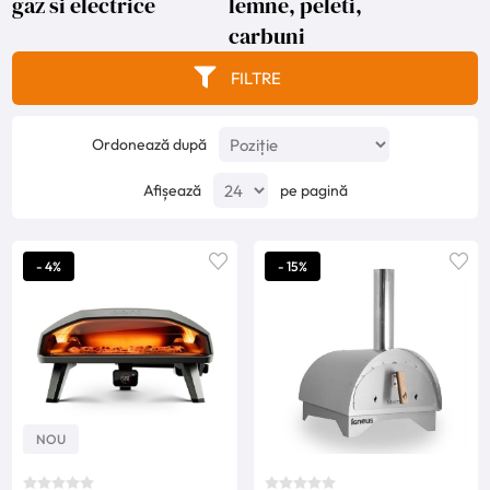
gaz si electrice
lemne, peleti,
carbuni
FILTRE
Ordonează după
Afișează
pe pagină
- 4%
- 15%
NOU