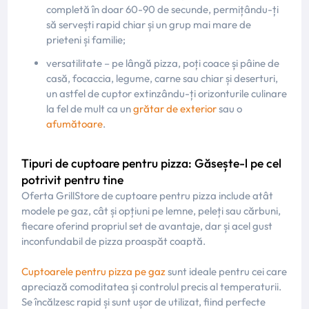
completă în doar 60-90 de secunde, permițându-ți
să servești rapid chiar și un grup mai mare de
prieteni și familie;
versatilitate – pe lângă pizza, poți coace și pâine de
casă, focaccia, legume, carne sau chiar și deserturi,
un astfel de cuptor extinzându-ți orizonturile culinare
la fel de mult ca un
grătar de exterior
sau o
afumătoare
.
Tipuri de cuptoare pentru pizza: Găsește-l pe cel
potrivit pentru tine
Oferta GrillStore de cuptoare pentru pizza include atât
modele pe gaz, cât și opțiuni pe lemne, peleți sau cărbuni,
fiecare oferind propriul set de avantaje,
dar și
acel gust
inconfundabil de pizza proaspăt coaptă.
Cuptoarele pentru pizza pe gaz
sunt ideale pentru cei care
apreciază comoditatea și controlul precis al temperaturii.
Se încălzesc rapid și sunt ușor de utilizat, fiind perfecte