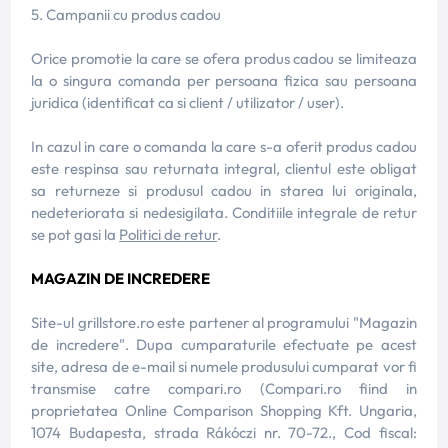
5. Campanii cu produs cadou
Orice promotie la care se ofera produs cadou se limiteaza
la o singura comanda per persoana fizica sau persoana
juridica (identificat ca si client / utilizator / user).
In cazul in care o comanda la care s-a oferit produs cadou
este respinsa sau returnata integral, clientul este obligat
sa returneze si produsul cadou in starea lui originala,
nedeteriorata si nedesigilata. Conditiile integrale de retur
se pot gasi la
Politici de retur
.
MAGAZIN DE INCREDERE
Site-ul grillstore.ro este partener al programului "Magazin
de incredere". Dupa cumparaturile efectuate pe acest
site, adresa de e-mail si numele produsului cumparat vor fi
transmise catre compari.ro (Compari.ro fiind in
proprietatea Online Comparison Shopping Kft. Ungaria,
1074 Budapesta, strada Rákóczi nr. 70-72., Cod fiscal: