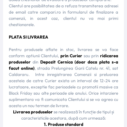
Clientul are posibilitatea de a refuza transmiterea adresei
de email catre compari.ro in formularul de finalizare a
comenzii, in acest caz, clientul nu va mai primi
chestionarele.
PLATA SI LIVRAREA
Pentru produsele aflate in stoc, livrarea se va face
conform optiunii Clientului,
prin Curier
sau prin
ridicarea
produselor
din
Depozit Cernica (doar daca plata s-a
facut online)
, strada Prelungirea Garii Catelu nr. 41, sat
Caldararu. Intre inregistrarea Comenzii si preluarea
acesteia de catre Curier exista un interval de 12-24 ore
lucratoare, exceptie fac perioadele cu promotii masive ca
Black Friday sau alte perioade ale anului. Orice intarziere
suplimentara va fi comunicata Clientului si se va agrea cu
acesta un nou termen de livrare.
Livrarea produselor
se realizează în funcție de tipul și
caracteristicile acestora, după cum urmează:
1. Produse standard