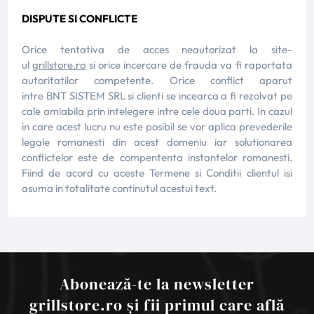
DISPUTE SI CONFLICTE
Orice tentativa de acces neautorizat la site-
ul
grillstore.ro
si orice incercare de frauda va fi raportata
autoritatilor competente. Orice conflict aparut
intre BNT SISTEM SRL si clienti se incearca a fi rezolvat pe
cale amiabila prin intelegere intre cele doua parti. In cazul
in care acest lucru nu este posibil se vor aplica prevederile
legale romanesti din acest domeniu iar solutionarea
conflictelor este de compententa instantelor romanesti.
Fiind de acord cu aceste Termene si Conditii clientul isi
asuma in totalitate continutul acestui text.
Abonează-te la newsletter
grillstore.ro și fii primul care află