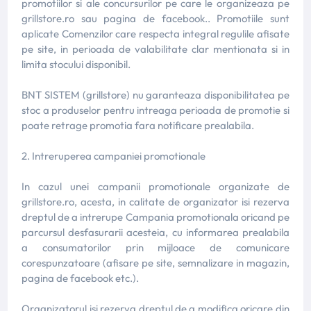
promotiilor si ale concursurilor pe care le organizeaza pe
grillstore.ro sau pagina de facebook.. Promotiile sunt
aplicate Comenzilor care respecta integral regulile afisate
pe site, in perioada de valabilitate clar mentionata si in
limita stocului disponibil.
BNT SISTEM (grillstore) nu garanteaza disponibilitatea pe
stoc a produselor pentru intreaga perioada de promotie si
poate retrage promotia fara notificare prealabila.
2. Intreruperea campaniei promotionale
In cazul unei campanii promotionale organizate de
grillstore.ro, acesta, in calitate de organizator isi rezerva
dreptul de a intrerupe Campania promotionala oricand pe
parcursul desfasurarii acesteia, cu informarea prealabila
a consumatorilor prin mijloace de comunicare
corespunzatoare (afisare pe site, semnalizare in magazin,
pagina de facebook etc.).
Organizatorul isi rezerva dreptul de a modifica oricare din