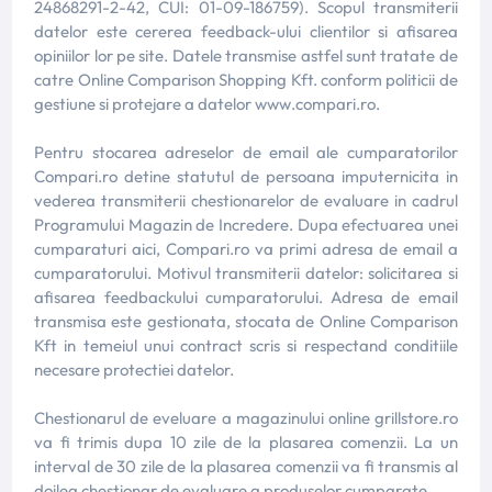
24868291-2-42, CUI: 01-09-186759). Scopul transmiterii
datelor este cererea feedback-ului clientilor si afisarea
opiniilor lor pe site. Datele transmise astfel sunt tratate de
catre Online Comparison Shopping Kft. conform politicii de
gestiune si protejare a datelor www.compari.ro.
Pentru stocarea adreselor de email ale cumparatorilor
Compari.ro detine statutul de persoana imputernicita in
vederea transmiterii chestionarelor de evaluare in cadrul
Programului Magazin de Incredere. Dupa efectuarea unei
cumparaturi aici, Compari.ro va primi adresa de email a
cumparatorului. Motivul transmiterii datelor: solicitarea si
afisarea feedbackului cumparatorului. Adresa de email
transmisa este gestionata, stocata de Online Comparison
Kft in temeiul unui contract scris si respectand conditiile
necesare protectiei datelor.
Chestionarul de eveluare a magazinului online grillstore.ro
va fi trimis dupa 10 zile de la plasarea comenzii. La un
interval de 30 zile de la plasarea comenzii va fi transmis al
doilea chestionar de evaluare a produselor cumparate.