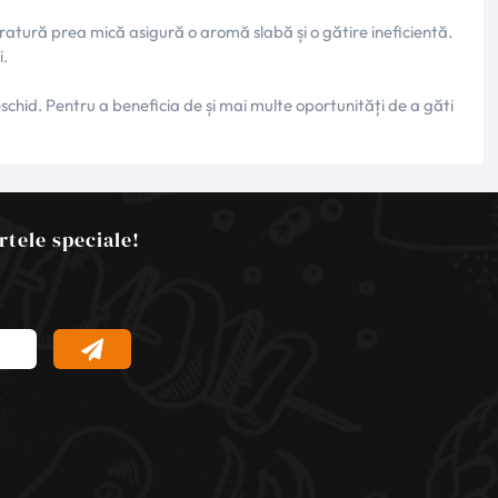
atură prea mică asigură o aromă slabă și o gătire ineficientă.
i.
hid. Pentru a beneficia de și mai multe oportunități de a găti
rtele speciale!