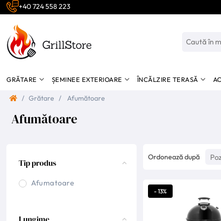
+40 724 558 223
GRĂTARE
ȘEMINEE EXTERIOARE
ÎNCĂLZIRE TERASĂ
AC
/
Grătare
/
Afumătoare
Afumătoare
Ordonează după
Tip produs
Afumatoare
- 13%
Lungime