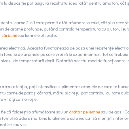
 la dispoziție pot asigura rezultatul ideal atât pentru amatori, cât 
pentru carne 2 in 1 care permit atât afumare la cald, cât și la rece ș
ri de arome profunde, putând controla temperatura cu ajutorul sursei
ă
cărbunii
sau lemnele utilizate.
area electrică. Aceasta funcționează pe baza unei rezistențe electric
 în funcție de aromele pe care vrei să le experimentezi. Tot ce trebui
e nivelul de temperatură dorit. Datorită acestui mod de funcționare, 
 atras atenția, poți intensifica suplimentar aromele de care te bucur
ru carne de porc și cârnați, mărul și cireșul pot contribui cu note du
u vită și carne roșie.
, fie că folosești o afumătoare sau un
grătar pe lemne
sau pe gaz. Com
 fumul să adere mai bine la alimente este indicat să menții în interi
matice sau vin.