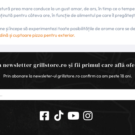
atură prea mare conduce la un gust amar, de ars, în timp ce o temper
inută pentru câteva ore, în funcție de alimentul pe care îl pregăteșt
i începe să experimentezi toate posibilitățile de arome care se desc
dină
și
cuptoare pizza pentru exterior
.
 newsletter grillstore.ro și fii primul care află ofe
Prin abonare la newsleter-ul grillstore.ro confirm ca am peste 18 ani.