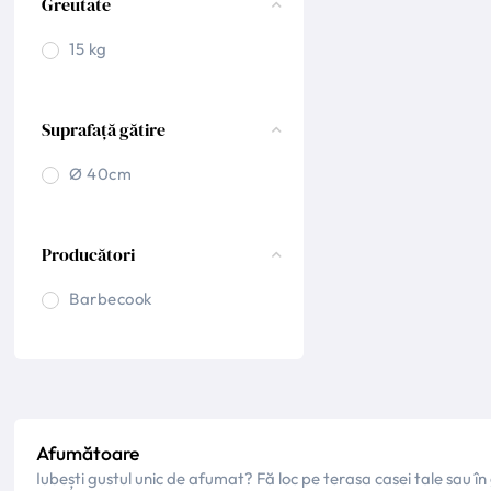
Greutate
15 kg
Suprafață gătire
Ø 40cm
Producători
Barbecook
Afumătoare
Iubești gustul unic de afumat? Fă loc pe terasa casei tale sau 