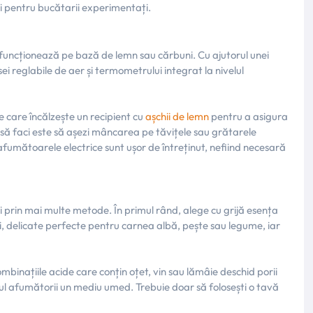
și pentru bucătarii experimentați.
i funcționează pe bază de lemn sau cărbuni. Cu ajutorul unei
 reglabile de aer și termometrului integrat la nivelul
e care încălzește un recipient cu
așchii de lemn
pentru a asigura
e să faci este să așezi mâncarea pe tăvițele sau grătarele
afumătoarele electrice sunt ușor de întreținut, nefiind necesară
i prin mai multe metode. În primul rând, alege cu grijă esența
lci, delicate perfecte pentru carnea albă, pește sau legume, iar
binațiile acide care conțin oțet, vin sau lămâie deschid porii
orul afumătorii un mediu umed. Trebuie doar să folosești o tavă