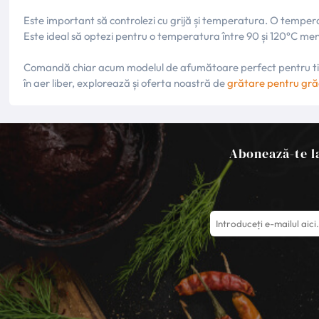
Este important să controlezi cu grijă și temperatura. O temper
Este ideal să optezi pentru o temperatura între 90 și 120°C menț
Comandă chiar acum modelul de afumătoare perfect pentru tine ș
în aer liber, explorează și oferta noastră de
grătare pentru gră
Abonează-te la