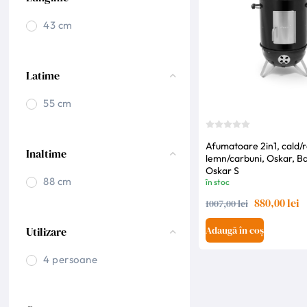
43 cm
Latime
55 cm
Afumatoare 2in1, cald/
Inaltime
lemn/carbuni, Oskar, B
Oskar S
88 cm
în stoc
880,00 lei
1007,00 lei
Adaugă în coș
Utilizare
4 persoane