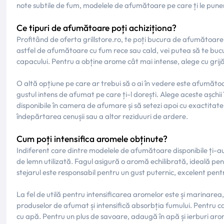
note subtile de fum, modelele de afumătoare pe care ți le punem
Ce tipuri de afumătoare poți achiziționa?
Profitând de oferta grillstore.ro, te poți bucura de afumătoare 
astfel de afumătoare cu fum rece sau cald, vei putea să te bucu
capacului. Pentru a obține arome cât mai intense, alege cu grij
O altă opțiune pe care ar trebui să o ai în vedere este afumăto
gustul intens de afumat pe care ți-l dorești. Alege aceste așchii
disponibile în camera de afumare și să setezi apoi cu exactitat
îndepărtarea cenușii sau a altor reziduuri de ardere.
Cum poți intensifica aromele obținute?
Indiferent care dintre modelele de afumătoare disponibile ți-au
de lemn utilizată. Fagul asigură o aromă echilibrată, ideală pent
stejarul este responsabil pentru un gust puternic, excelent pentr
La fel de utilă pentru intensificarea aromelor este și marinarea
produselor de afumat și intensifică absorbția fumului. Pentru ca
cu apă. Pentru un plus de savoare, adaugă în apă și ierburi aro