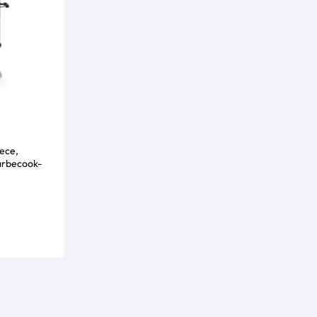
rece,
arbecook-