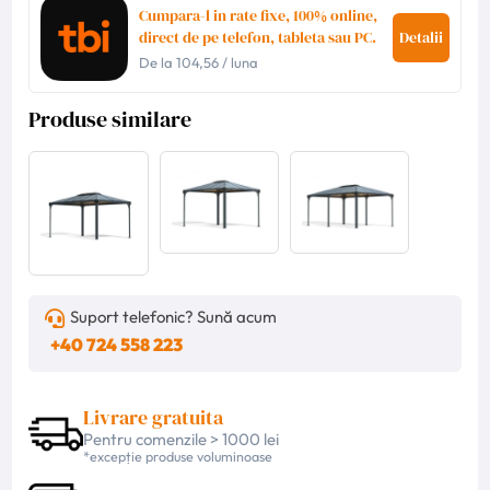
Cumpara-l in rate fixe, 100% online,
direct de pe telefon, tableta sau PC.
Detalii
De la
104,56
/ luna
Produse similare
Suport telefonic? Sună acum
+40 724 558 223
Livrare gratuita
Pentru comenzile > 1000 lei
*excepție produse voluminoase