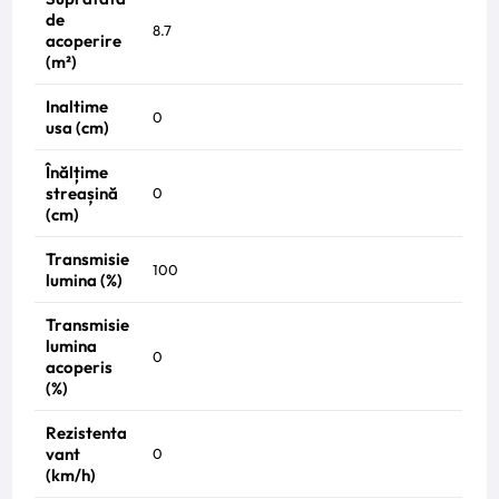
de
8.7
acoperire
(m²)
Inaltime
0
usa (cm)
Înălțime
streașină
0
(cm)
Transmisie
100
lumina (%)
Transmisie
lumina
0
acoperis
(%)
Rezistenta
vant
0
(km/h)