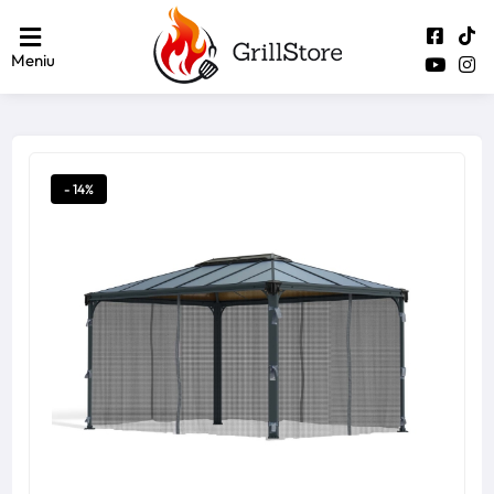
Meniu
- 14%