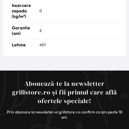
Incarcare
zapada
0
(kg/m²)
Garantie
2
(ani)
Latime
401
Abonează-te la newsletter
grillstore.ro și fii primul care află
ofertele speciale!
Prin abonare la newsleter-ul grillstore.ro confirm ca am peste 18
ani.