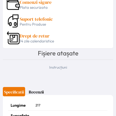
Comenzi sigure
Plata securizata
Suport telefonic
Pentru Produse
Drept de retur
14 zile calendaristice
Fișiere atașate
Instrucțiuni
Denumire caracteristica
Valoarea
Specificatii
Recenzii
Lungime
217
Suprafata