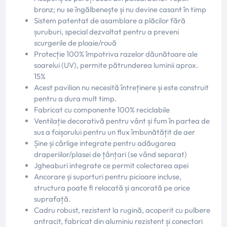
bronz; nu se îngălbenește și nu devine casant în timp
Sistem patentat de asamblare a plăcilor fără
șuruburi, special dezvoltat pentru a preveni
scurgerile de ploaie/rouă
Protecție 100% împotriva razelor dăunătoare ale
soarelui (UV), permite pătrunderea luminii aprox.
15%
Acest pavilion nu necesită întreținere și este construit
pentru a dura mult timp.
Fabricat cu componente 100% reciclabile
Ventilație decorativă pentru vânt și fum în partea de
sus a foișorului pentru un flux îmbunătățit de aer
Șine și cârlige integrate pentru adăugarea
draperiilor/plasei de țânțari (se vând separat)
Jgheaburi integrate ce permit colectarea apei
Ancorare și suporturi pentru picioare incluse,
structura poate fi relocată și ancorată pe orice
suprafață.
Cadru robust, rezistent la rugină, acoperit cu pulbere
antracit, fabricat din aluminiu rezistent și conectori