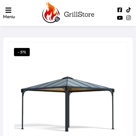
Meniu
- 37%