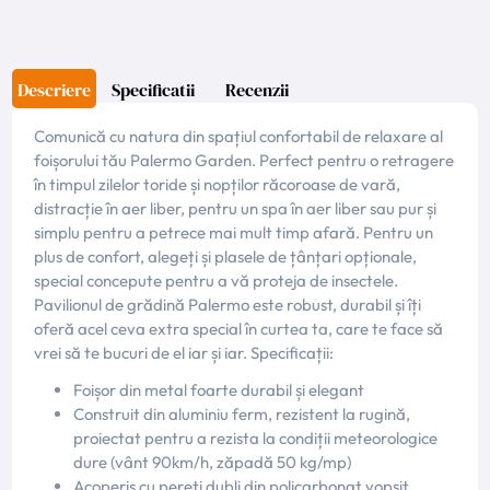
Descriere
Specificatii
Recenzii
Comunică cu natura din spațiul confortabil de relaxare al
foișorului tău Palermo Garden. Perfect pentru o retragere
în timpul zilelor toride și nopților răcoroase de vară,
distracție în aer liber, pentru un spa în aer liber sau pur și
simplu pentru a petrece mai mult timp afară. Pentru un
plus de confort, alegeți și plasele de țânțari opționale,
special concepute pentru a vă proteja de insectele.
Pavilionul de grădină Palermo este robust, durabil și îți
oferă acel ceva extra special în curtea ta, care te face să
vrei să te bucuri de el iar și iar. Specificații:
Foișor din metal foarte durabil și elegant
Construit din aluminiu ferm, rezistent la rugină,
proiectat pentru a rezista la condiții meteorologice
dure (vânt 90km/h, zăpadă 50 kg/mp)
Acoperiș cu pereți dubli din policarbonat vopsit