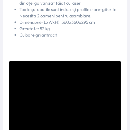
din oțel galvanizat tăiat cu laser.
Toate șuruburile sunt incluse și profilele pre-găurite.
Necesita 2 oameni pentru asamblare.
Dimensiune (LxWxH): 360x360x295 cm
Greutate: 82 kg
Culoare gri antracit