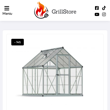
Meniu
- 14%