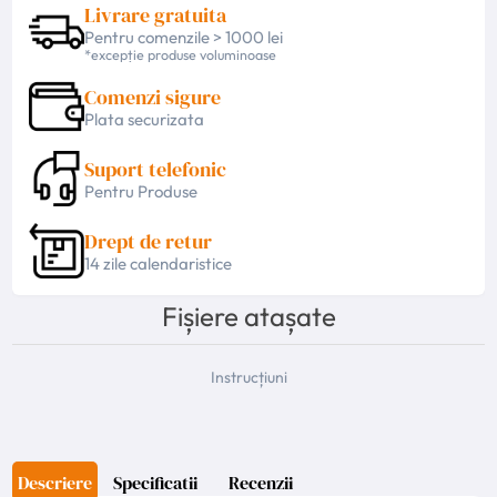
Livrare gratuita
Pentru comenzile > 1000 lei
*excepție produse voluminoase
Comenzi sigure
Plata securizata
Suport telefonic
Pentru Produse
Drept de retur
14 zile calendaristice
Fișiere atașate
Instrucțiuni
Descriere
Specificatii
Recenzii