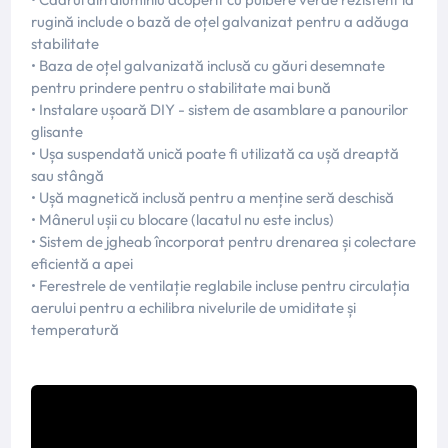
rugină include o bază de oțel galvanizat pentru a adăuga
stabilitate
• Baza de oțel galvanizată inclusă cu găuri desemnate
pentru prindere pentru o stabilitate mai bună
• Instalare ușoară DIY - sistem de asamblare a panourilor
glisante
• Ușa suspendată unică poate fi utilizată ca ușă dreaptă
sau stângă
• Ușă magnetică inclusă pentru a menține seră deschisă
• Mânerul ușii cu blocare (lacatul nu este inclus)
• Sistem de jgheab încorporat pentru drenarea și colectare
eficientă a apei
• Ferestrele de ventilație reglabile incluse pentru circulația
aerului pentru a echilibra nivelurile de umiditate și
temperatură