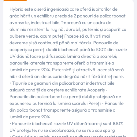
Hybrid este o seră ingenioasă care oferă iubitorilor de
grădinărit un echilibru precis de 2 panouri de policarbonat
avansate, indestructibile, împreună cu un cadru de
aluminiu rezistent la rugină, durabil, puternic și acoperit cu
pulbere verde, acum puteți începe să cultivati mai
devreme și să continuați până mai târziu. Panourile de
acoperiș cu pereți dublii blochează până la 100% din razele
UV dăunătoare și difuzează lumina directă a soarelui;
panourile laterale transparente oferă o transmisie a
luminii de peste 90%. Puternică și atractivă, această seră
hibrid oferă ani de bucurie de grădinărit fără întreținere.
• Tipurile de geamuri din policarbonat indestructibile
asigură condiții de creștere echilibrate Acoperiș -
Panourile din policarbonat cu pereți dubli protejează de
expunerea puternică la lumina soarelui Pereți - Panourile
din policarbonat transparente asigură o transmisie a
luminii de peste 90%
• Panourile blochează razele UV dăunătoare și sunt 100%
UV protejate; nu se decolorează, nu se rup sau sparg
• Cadrul din aluminiu acoperit cu pulbere verde rezistent la