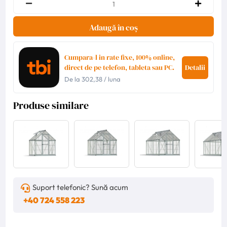
Adaugă în coș
Cumpara-l in rate fixe, 100% online,
direct de pe telefon, tableta sau PC.
Detalii
De la
302,38
/ luna
Produse similare
Suport telefonic? Sună acum
+40 724 558 223