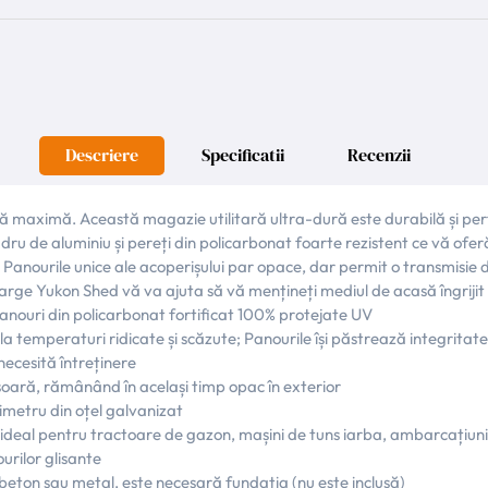
Descriere
Specificatii
Recenzii
ță maximă. Această magazie utilitară ultra-dură este durabilă și per
dru de aluminiu și pereți din policarbonat foarte rezistent ce vă ofer
Panourile unice ale acoperișului par opace, dar permit o transmisie d
arge Yukon Shed vă va ajuta să vă mențineți mediul de acasă îngrijit și
panouri din policarbonat fortificat 100% protejate UV
 la temperaturi ridicate și scăzute; Panourile își păstrează integritate
necesită întreținere
ușoară, rămânând în același timp opac în exterior
rimetru din oțel galvanizat
s - ideal pentru tractoare de gazon, mașini de tuns iarba, ambarcațiu
urilor glisante
 beton sau metal, este necesară fundația (nu este inclusă)