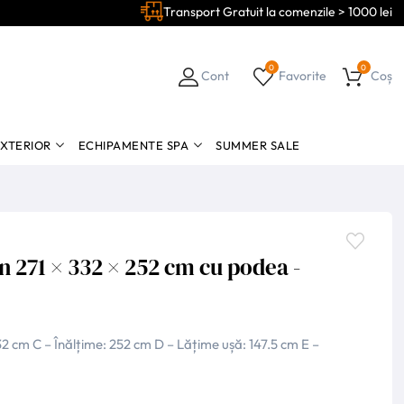
Transport Gratuit la comenzile > 1000 lei
0
0
Cont
Favorite
Coș
EXTERIOR
ECHIPAMENTE SPA
SUMMER SALE
 271 × 332 × 252 cm cu podea -
2 cm C – Înălțime: 252 cm D – Lățime ușă: 147.5 cm E –