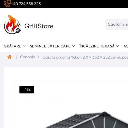
+40 724 558 223
GRĂTARE
ȘEMINEE EXTERIOARE
ÎNCĂLZIRE TERASĂ
AC
/
Canopia
/
Casuta gradina Yukon 271 × 332 × 252 cm 
- 14%