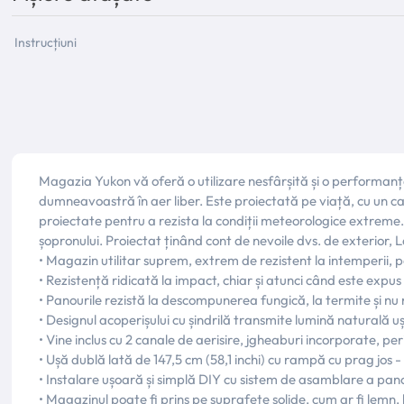
Instrucțiuni
Magazia Yukon vă oferă o utilizare nesfârșită și o performan
dumneavoastră în aer liber. Este proiectată pe viață, cu un ca
proiectate pentru a rezista la condiții meteorologice extreme. 
șopronului. Proiectat ținând cont de nevoile dvs. de exterior, L
• Magazin utilitar suprem, extrem de rezistent la intemperii, 
• Rezistență ridicată la impact, chiar și atunci când este expus
• Panourile rezistă la descompunerea fungică, la termite și nu 
• Designul acoperișului cu șindrilă transmite lumină naturală 
• Vine inclus cu 2 canale de aerisire, jgheaburi incorporate, pe
• Ușă dublă lată de 147,5 cm (58,1 inchi) cu rampă cu prag jo
• Instalare ușoară și simplă DIY cu sistem de asamblare a pano
• Magazinul poate fi prins pe suprafețe solide, cum ar fi lemn,