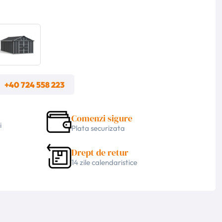
m
+40 724 558 223
Comenzi sigure
i
Plata securizata
Drept de retur
14 zile calendaristice