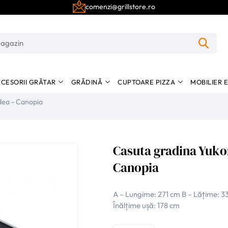
comenzi@grillstore.ro
CESORII GRĂTAR
GRĂDINĂ
CUPTOARE PIZZA
MOBILIER 
cu podea - Canopia
Casuta gradina Yukon
Canopia
A – Lungime: 271 cm B – Lățime: 33
Înălțime ușă: 178 cm