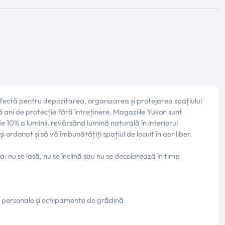
fectă pentru depozitarea, organizarea și protejarea spațiului
ă ani de protecție fără întreținere. Magaziile Yukon sunt
e 10% a luminii, revărsând lumină naturală în interiorul
 ordonat și să vă îmbunătățiți spațiul de locuit în aer liber.
a: nu se lasă, nu se înclină sau nu se decolorează în timp
ni personale și echipamente de grădină