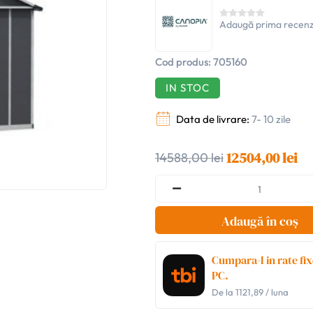
Adaugă prima recenz
Cod produs:
705160
IN STOC
Data de livrare:
7- 10 zile
12504,00 lei
14588,00 lei
Adaugă în coș
Cumpara-l in rate fix
PC.
De la
1121,89
/ luna