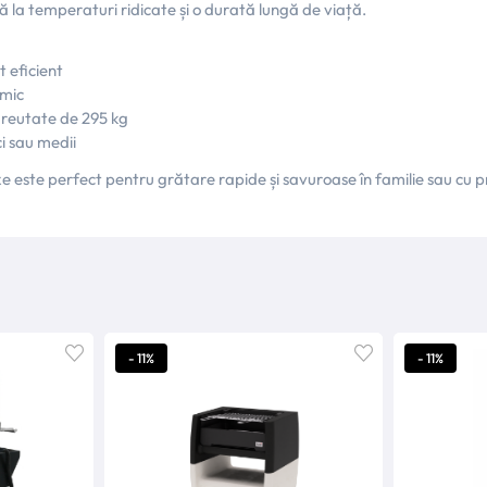
ă la temperaturi ridicate și o durată lungă de viață.
t eficient
rmic
 greutate de 295 kg
ci sau medii
ste perfect pentru grătare rapide și savuroase în familie sau cu priet
- 11%
- 11%