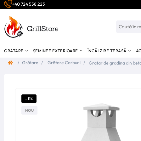
+40 724 558 223
GRĂTARE
ȘEMINEE EXTERIOARE
ÎNCĂLZIRE TERASĂ
AC
/
Grătare
/
Grătare Carbuni
/
Gratar de gradina din bet
- 11%
NOU