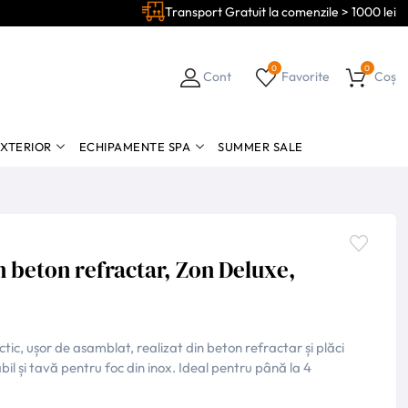
Transport Gratuit la comenzile > 1000 lei
0
0
Cont
Favorite
Coș
EXTERIOR
ECHIPAMENTE SPA
SUMMER SALE
n beton refractar, Zon Deluxe,
ic, ușor de asamblat, realizat din beton refractar și plăci
abil și tavă pentru foc din inox. Ideal pentru până la 4