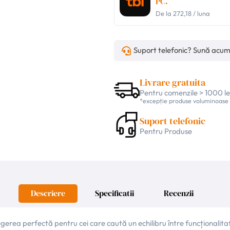
PC.
De la
272,18
/ luna
Suport telefonic? Sună acu
Livrare gratuita
Pentru comenzile > 1000 le
*excepție produse voluminoase
Suport telefonic
Pentru Produse
Descriere
Specificatii
Recenzii
ea perfectă pentru cei care caută un echilibru între funcționalitate