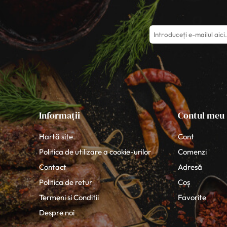
Informații
Contul meu
Hartă site
Cont
Politica de utilizare a cookie-urilor
Comenzi
Contact
Adresă
Politica de retur
Coș
Termeni si Conditii
Favorite
Despre noi