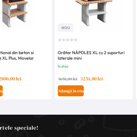
NOU
tional din beton si
Grătar NÁPOLES XL cu 2 suporturi
z XL Plus, Movelar
laterale mini
în stoc
2800,00 lei
3251,00 lei
3658,00 lei
oș
Adaugă în coș
rtele speciale!