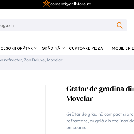
comenzi@grillstore.ro
CESORII GRĂTAR
GRĂDINĂ
CUPTOARE PIZZA
MOBILIER 
on refractar, Zon Deluxe, Movelar
Gratar de gradina di
Movelar
Grătar de grădină compact și pract
refractare, cu grilă din oțel inoxid
persoane.