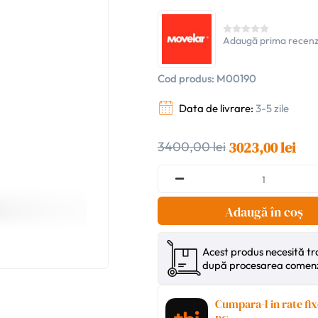
Adaugă prima recenz
Cod produs:
M00190
Data de livrare:
3-5 zile
3023,00 lei
3400,00 lei
Adaugă în coș
Acest produs necesită tra
după procesarea comenz
Cumpara-l in rate fix