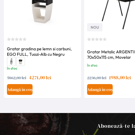
NOU
Gratar gradina pe lemn si carbuni,
Gratar Metalic ARGENT
EGO FULL, Tuozi-Alb cu Negru
70x50x115 cm, Movelar
în stoc
în stoc
4271,00 lei
1988,00 lei
5862,00 lei
2236,00 lei
Adaugă în coș
Adaugă în coș
Abonează-te la