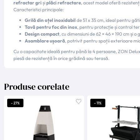
refractar gri
și
plăci refractare
, acest model oferă rezistenț
Caracteristici principale:
Grilă din oțel inoxidabil
de 51 x 35 cm, ideal pentru găti
Tavă pentru foc din inox
, pentru protecție și control te
Design compact
, cu dimensiuni de 62 × 46 × 190 cm și o
Asamblare ușoară
, potrivit pentru spații exterioare mi
Cu o capacitate ideală pentru până la 4 persoane, ZON Deluxe e
piesă de rezistență în orice grădină sau terasă.
Produse corelate
- 27%
- 11%