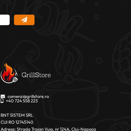
comenzi@grillstore.ro
+40 724 558 223
BNT SISTEM SRL
CUI RO 12745140
Adresa: Strada Traian Vuia, nr 124A, Cluj-Napoca