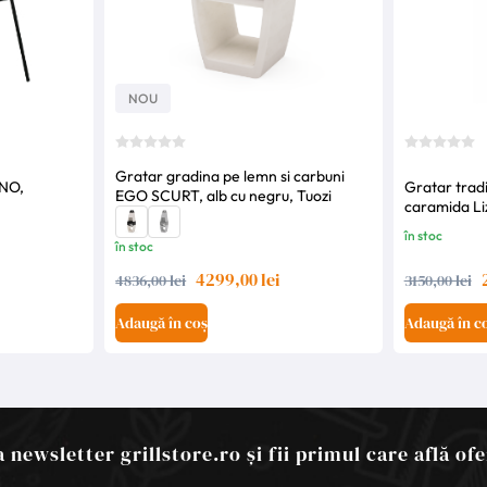
NOU
Gratar gradina pe lemn si carbuni
INO,
Gratar tradi
EGO SCURT, alb cu negru, Tuozi
caramida Li
în stoc
în stoc
4299,00 lei
4836,00 lei
3150,00 lei
Adaugă în coș
Adaugă în c
 newsletter grillstore.ro și fii primul care află ofe