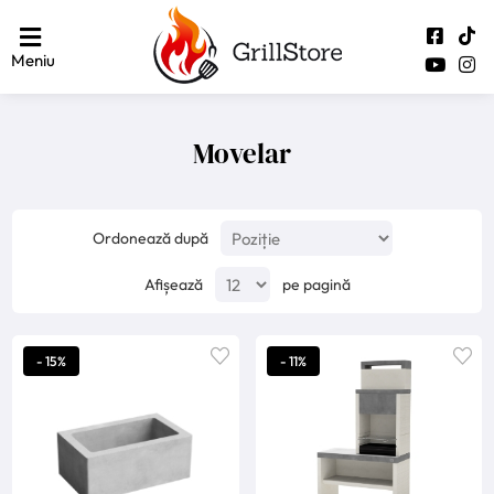
Meniu
Movelar
Ordonează după
Afișează
pe pagină
- 15%
- 11%