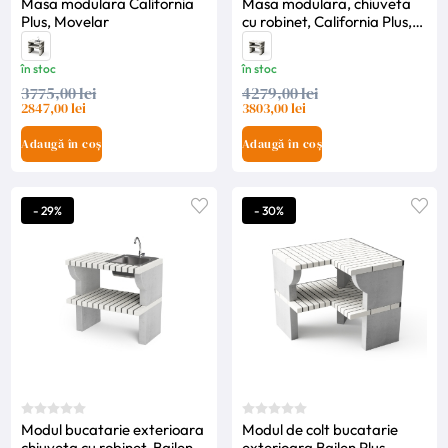
Masa modulara California
Masa modulara, chiuveta
Plus, Movelar
cu robinet, California Plus,
Movelar
în stoc
în stoc
3775,00 lei
4279,00 lei
2847,00 lei
3803,00 lei
Adaugă în coș
Adaugă în coș
- 29%
- 30%
Modul bucatarie exterioara
Modul de colt bucatarie
chiuveta cu robinet, Bailen,
exterioara Bailen Plus,