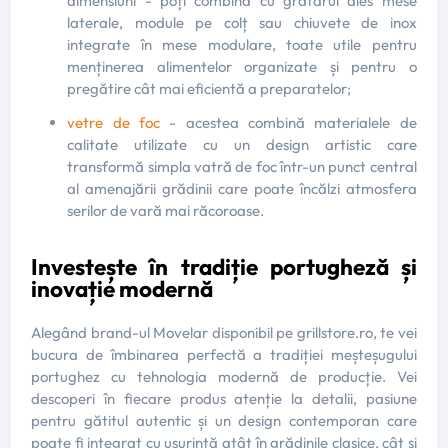
dimensiuni - poți combina cu grătarul ales mese
laterale, module pe colț sau chiuvete de inox
integrate în mese modulare, toate utile pentru
menținerea alimentelor organizate și pentru o
pregătire cât mai eficientă a preparatelor;
vetre de foc
- acestea combină materialele de
calitate utilizate cu un design artistic care
transformă simpla vatră de foc într-un punct central
al amenajării grădinii care poate încălzi atmosfera
serilor de vară mai răcoroase.
Investește în tradiție portugheză și
inovație modernă
Alegând brand-ul Movelar disponibil pe grillstore.ro, te vei
bucura de îmbinarea perfectă a tradiției meșteșugului
portughez cu tehnologia modernă de producție. Vei
descoperi în fiecare produs atenție la detalii, pasiune
pentru gătitul autentic și un design contemporan care
poate fi integrat cu ușurință atât în grădinile clasice, cât și