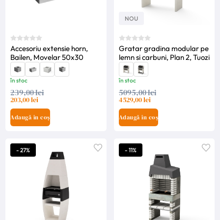
NOU
Accesoriu extensie horn,
Gratar gradina modular pe
Bailen, Movelar 50x30
lemn si carbuni, Plan 2, Tuozi
în stoc
în stoc
239,00 lei
5095,00 lei
203,00 lei
4529,00 lei
Adaugă în coș
Adaugă în coș
- 27%
- 11%