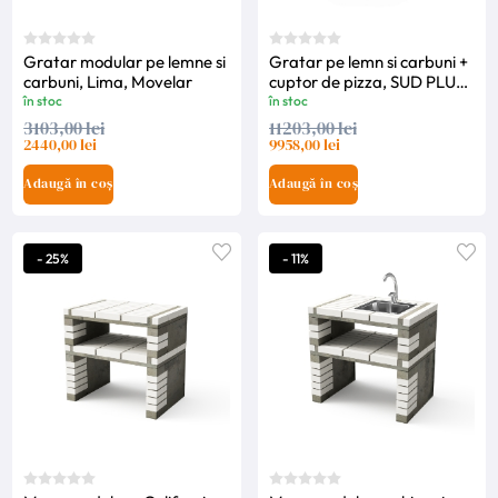
Gratar modular pe lemne si
Gratar pe lemn si carbuni +
carbuni, Lima, Movelar
cuptor de pizza, SUD PLUS,
Tuozi
în stoc
în stoc
3103,00 lei
11203,00 lei
2440,00 lei
9958,00 lei
Adaugă în coș
Adaugă în coș
- 25%
- 11%