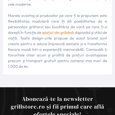
cele moderne.
Marele avantaj al produselor pe care ți le propunem este
flexibilitatea modulară care îți dă posibilitatea de a
personaliza grătarul sau bucătăria de vară pe care ți-o
dorești în funcție de
spațiul din grădină
disponibil și stilul de
viață. Toate design-urile propuse de acest brand sunt
create pentru a aduce împreună oamenii și a transforma
fiecare masă într-o experiență memorabilă. Comandă-ți
favoritele chiar acum și profită de prețuri avantajoase
precum și transport gratuit pentru comenzi mai mari de
1.000 de lei.
Abonează-te la newsletter
grillstore.ro și fii primul care află
ofertele speciale!