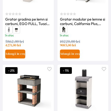
Gratar gradina pe lemn si
Gratar modular pe lemne si
carbuni, EGO FULL, Tuozi-
carbuni, California Plus,
Alb cu Negru
Movelar
în stoc
în stoc
5862,00 lei
10220,00 lei
4271,00 lei
9085,00 lei
Adaugă în coș
Adaugă în coș
- 21%
- 11%