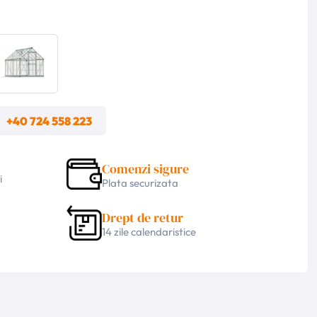
m
+40 724 558 223
Comenzi sigure
i
Plata securizata
Drept de retur
14 zile calendaristice