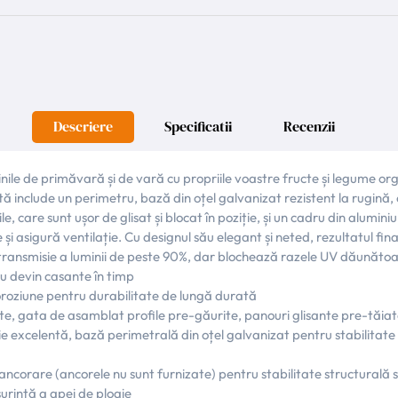
Descriere
Specificatii
Recenzii
le de primăvară și de vară cu propriile voastre fructe și legume orga
 include un perimetru, bază din oțel galvanizat rezistent la rugină, of
, care sunt ușor de glisat și blocat în poziție, și un cadru din alumini
 și asigură ventilație. Cu designul său elegant și neted, rezultatul fina
 o transmisie a luminii de peste 90%, dar blochează razele UV dăunăto
nu devin casante în timp
 coroziune pentru durabilitate de lungă durată
e, gata de asamblat profile pre-găurite, panouri glisante pre-tăiate
ție excelentă, bază perimetrală din oțel galvanizat pentru stabilitate
u ancorare (ancorele nu sunt furnizate) pentru stabilitate structurală
urință a apei de ploaie