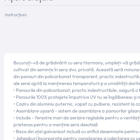
Instrucțiuni
Bucurați-vă de grădinărit cu sera Harmony, umpleți-vă grădini
cultivat din semințe în sera dvs. privată. Această seră minunată
din panouri din policarbonat transparent, practic indestructibile
ale serei ajută la menținerea temperaturii și a umidității dorite
• Panourile din policarbonat, practic indestructibile, asigură
• Panourile 100% protejate împotriva UV nu se îngălbenesc și 
• Cadru din aluminiu puternic, vopsit cu pulbere, rezistent la
• Asamblare ușoară - sistem de asamblare a panourilor glisant
• Include – ferestre mari de aerisire reglabile pentru o ventila
prietenos pentru a menține sera deschisă
• Baza din oțel galvanizat inclusă cu orificii desemnate pentr
• Jgheaburi încorporate pentru canalizarea și colectarea cu uș