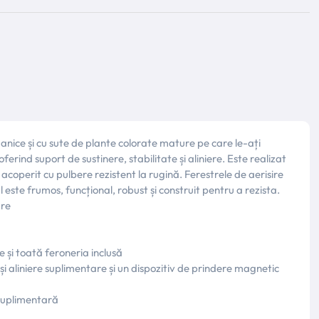
nice și cu sute de plante colorate mature pe care le-ați
erind suport de sustinere, stabilitate și aliniere. Este realizat
u acoperit cu pulbere rezistent la rugină. Ferestrele de aerisire
l este frumos, funcțional, robust și construit pentru a rezista.
are
 și toată feroneria inclusă
 și aliniere suplimentare și un dispozitiv de prindere magnetic
 suplimentară