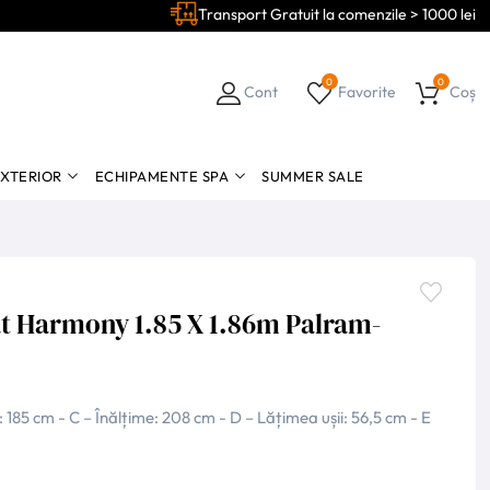
Transport Gratuit la comenzile > 1000 lei
0
0
Cont
Favorite
Coș
EXTERIOR
ECHIPAMENTE SPA
SUMMER SALE
at Harmony 1.85 X 1.86m Palram-
 185 cm - C – Înălțime: 208 cm - D – Lățimea ușii: 56,5 cm - E