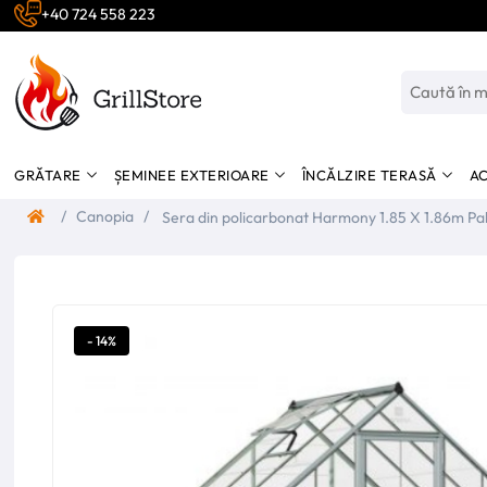
+40 724 558 223
GRĂTARE
ȘEMINEE EXTERIOARE
ÎNCĂLZIRE TERASĂ
AC
/
Canopia
/
Sera din policarbonat Harmony 1.85 X 1.86m Palram-Argintiu-
Canopia
- 14%