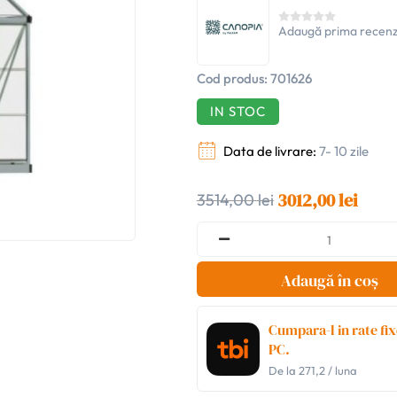
Adaugă prima recenz
Cod produs:
701626
IN STOC
Data de livrare:
7- 10 zile
3012,00 lei
3514,00 lei
Adaugă în coș
Cumpara-l in rate fix
PC.
De la
271,2
/ luna