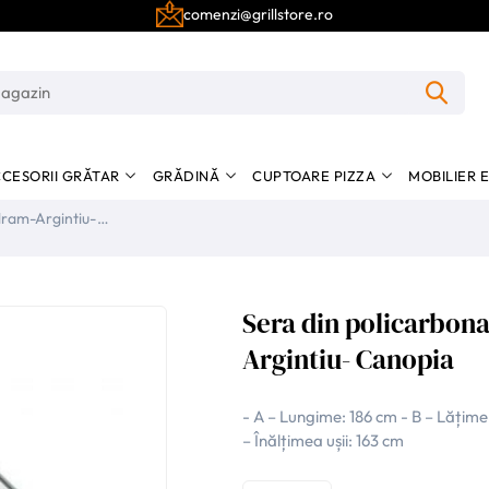
comenzi@grillstore.ro
CESORII GRĂTAR
GRĂDINĂ
CUPTOARE PIZZA
MOBILIER 
Sera din policarbon
Argintiu- Canopia
- A – Lungime: 186 cm - B – Lățime:
– Înălțimea ușii: 163 cm