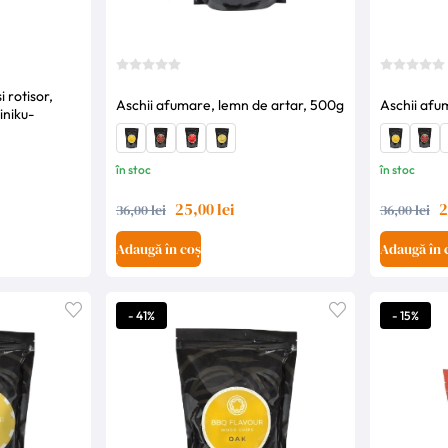
 rotisor,
Aschii afumare, lemn de artar, 500g
Aschii afu
iniku-
în stoc
în stoc
25,00 lei
2
36,00 lei
36,00 lei
Adaugă în coș
Adaugă în 
- 41%
- 15%