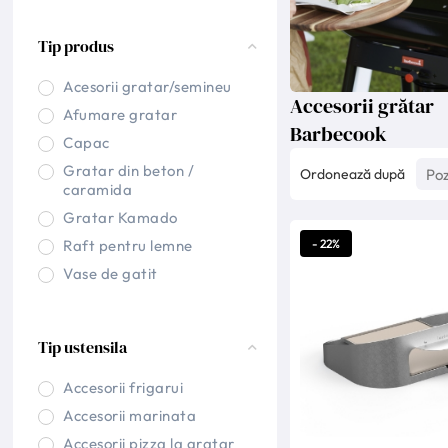
Tip produs
Acesorii gratar/semineu
Accesorii grătar
Afumare gratar
Barbecook
Capac
Gratar din beton /
Ordonează după
caramida
Gratar Kamado
Raft pentru lemne
- 22%
Vase de gatit
Tip ustensila
Accesorii frigarui
Accesorii marinata
Accesorii pizza la gratar