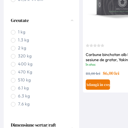
Greutate
1 kg
1.3 kg
2 kg
Carbune binchotan alb E
320 kg
sesiune de gratar, Yakin
400 kg
în stoc
470 Kg
86,00 lei
111,00 lei
510 kg
Adaugă în coș
6.1 kg
6.3 kg
7.6 kg
Dimensiune sertar/raft