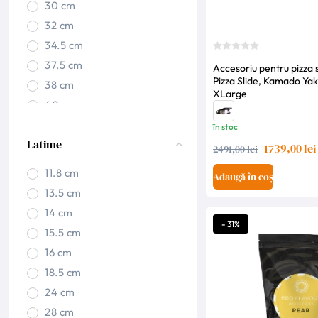
30 cm
32 cm
34.5 cm
37.5 cm
Accesoriu pentru pizza si
Pizza Slide, Kamado Yak
38 cm
XLarge
40 cm
41 cm
în stoc
Latime
42 cm
1739,00 lei
2491,00 lei
43 cm
11.8 cm
Adaugă în coș
46 cm
13.5 cm
50 cm
14 cm
66 cm
- 31%
15.5 cm
70 cm
16 cm
74 cm
18.5 cm
86.5 cm
24 cm
28 cm