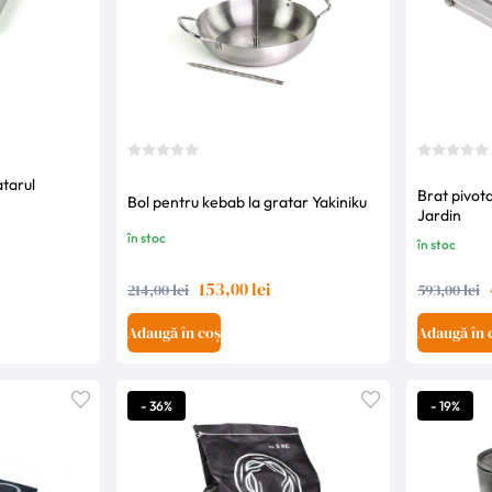
atarul
Brat pivot
Bol pentru kebab la gratar Yakiniku
u
Jardin
în stoc
în stoc
153,00 lei
214,00 lei
593,00 lei
Adaugă în coș
Adaugă în 
- 36%
- 19%