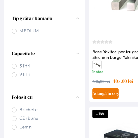
2 cm
2.5 cm
Tip grătar Kamado
20 cm
21 cm
MEDIUM
215 cm
220 cm
Bare Yakitori pentru gr
Capacitate
27.5 cm
Shichirin Large Yakinik
3 cm
3 litri
35 cm
în stoc
9 litri
45 cm
407,00 lei
636,00 lei
5 cm
Adaugă în coș
6 cm
Folosit cu
60 cm
Brichete
- 18%
Cărbune
Lemn