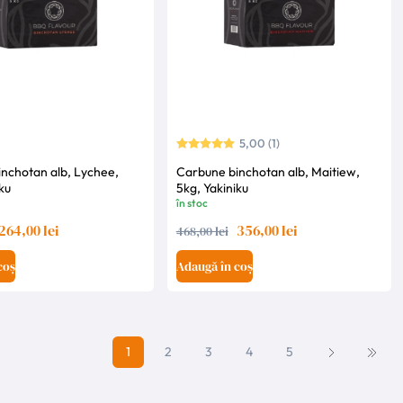
5,00 (1)
nchotan alb, Lychee,
Carbune binchotan alb, Maitiew,
ku
5kg, Yakiniku
în stoc
264,00 lei
356,00 lei
468,00 lei
coș
Adaugă în coș
1
2
3
4
5