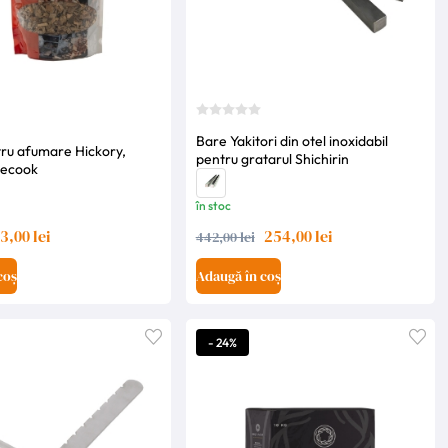
Bare Yakitori din otel inoxidabil
tru afumare Hickory,
pentru gratarul Shichirin
becook
în stoc
3,00 lei
254,00 lei
442,00 lei
coș
Adaugă în coș
- 24%