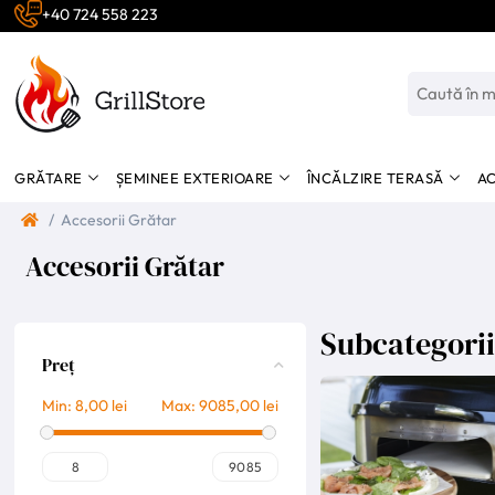
+40 724 558 223
GRĂTARE
ȘEMINEE EXTERIOARE
ÎNCĂLZIRE TERASĂ
AC
/
Accesorii Grătar
Accesorii Grătar
Subcategori
Preț
Min:
8,00 lei
Max:
9085,00 lei
8
9085