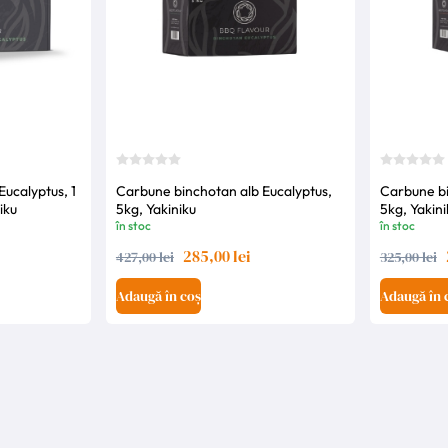
ucalyptus, 1
Carbune binchotan alb Eucalyptus,
Carbune bi
iku
5kg, Yakiniku
5kg, Yakini
în stoc
în stoc
285,00 lei
427,00 lei
325,00 lei
Adaugă în coș
Adaugă în 