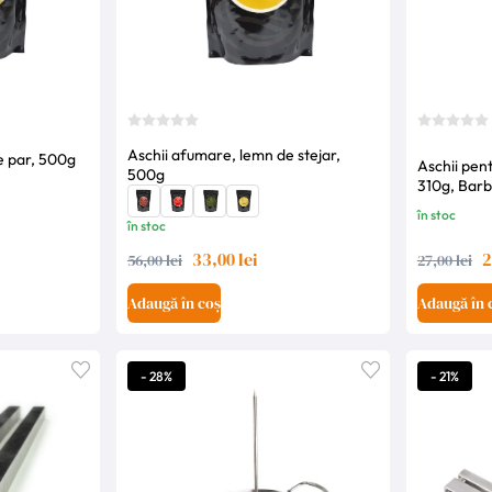
Aschii afumare, lemn de stejar,
e par, 500g
Aschii pen
500g
310g, Bar
în stoc
în stoc
33,00 lei
2
56,00 lei
27,00 lei
Adaugă în coș
Adaugă în 
- 28%
- 21%