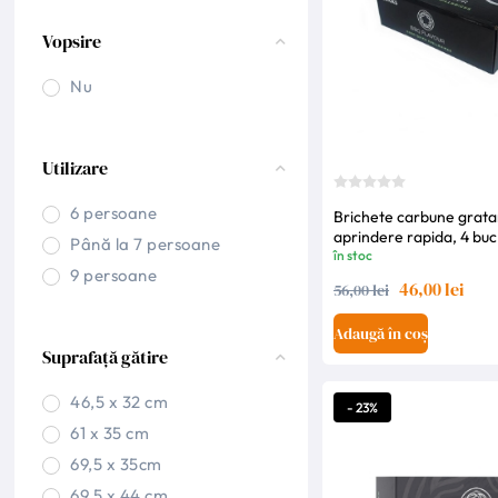
Vopsire
Nu
Utilizare
6 persoane
Brichete carbune grata
aprindere rapida, 4 buc
Până la 7 persoane
în stoc
9 persoane
46,00 lei
56,00 lei
Adaugă în coș
Suprafață gătire
46,5 x 32 cm
- 23%
61 x 35 cm
69,5 x 35cm
69,5 x 44 cm