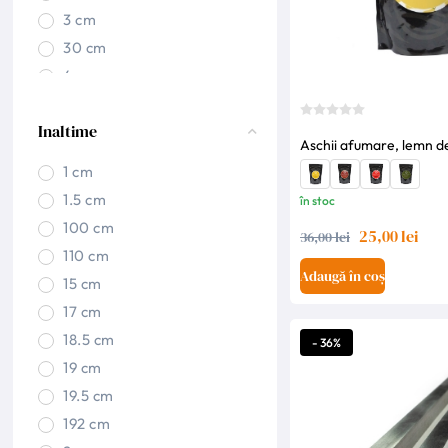
3 cm
30 cm
4 cm
4.5 cm
Inaltime
40 cm
Aschii afumare, lemn d
41 cm
1 cm
43 cm
1.5 cm
în stoc
44.5 cm
100 cm
25,00 lei
36,00 lei
46 cm
110 cm
47 cm
Adaugă în coș
15 cm
50 cm
17 cm
53 cm
18.5 cm
- 36%
58 cm
19 cm
7 cm
19.5 cm
8.5 cm
192 cm