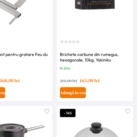
ant pentru gratare Feu du
Brichete carbune din rumegus,
hexagonale, 10kg, Yakiniku
în stoc
468,00 lei
163,00 lei
214,00 lei
coș
Adaugă în coș
- 14%