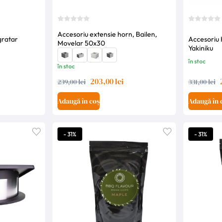
Accesoriu extensie horn, Bailen,
gratar
Accesoriu
Movelar 50x30
Yakiniku
în stoc
în stoc
203,00 lei
239,00 lei
331,00 lei
Adaugă în coș
Adaugă în 
- 31%
- 31%