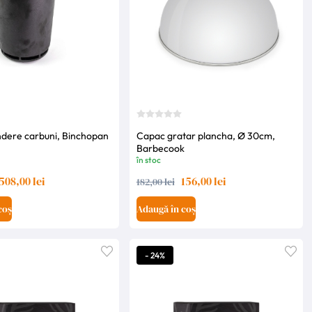
dere carbuni, Binchopan
Capac gratar plancha, Ø 30cm,
Barbecook
în stoc
508,00 lei
156,00 lei
182,00 lei
coș
Adaugă în coș
- 24%