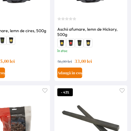
Aschii afumare, lemn de Hickory,
mare, lemn de cires, 500g
500g
în stoc
5,00 lei
33,00 lei
56,00 lei
coș
Adaugă în coș
- 43%