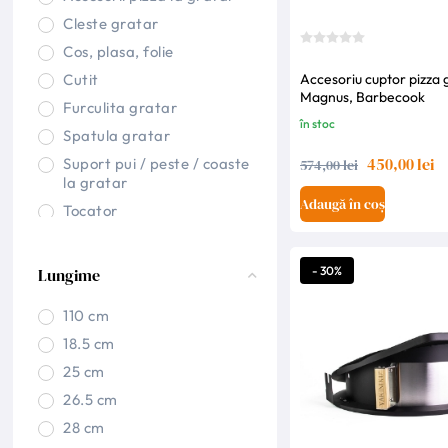
Cleste gratar
Cos, plasa, folie
Cutit
Accesoriu cuptor pizza 
Magnus, Barbecook
Furculita gratar
în stoc
Spatula gratar
450,00 lei
Suport pui / peste / coaste
574,00 lei
la gratar
Adaugă în coș
Tocator
- 30%
Lungime
110 cm
18.5 cm
25 cm
26.5 cm
28 cm