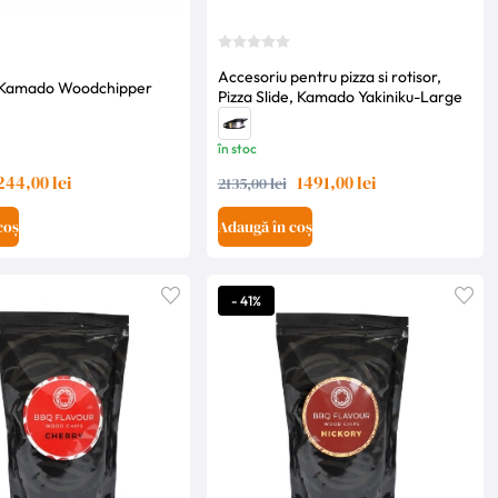
Accesoriu pentru pizza si rotisor,
 Kamado Woodchipper
Pizza Slide, Kamado Yakiniku-Large
în stoc
244,00 lei
1491,00 lei
2135,00 lei
coș
Adaugă în coș
- 41%