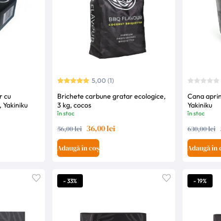
5,00 (1)
r cu
Brichete carbune gratar ecologice,
Cana aprin
, Yakiniku
3 kg, cocos
Yakiniku
în stoc
în stoc
36,00 lei
56,00 lei
630,00 lei
Adaugă în coș
Adaugă în 
- 33%
- 19%