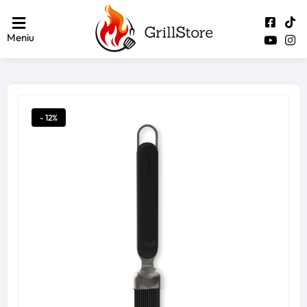
Meniu
- 12%