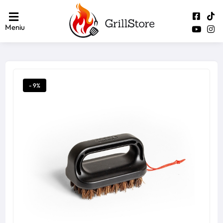
Meniu
- 9%