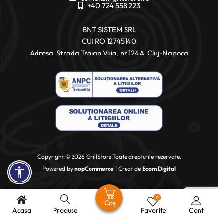
+40 724 558 223
BNT SISTEM SRL
CUI RO 12745140
Adresa: Strada Traian Vuia, nr 124A, Cluj-Napoca
Copyright © 2026 GrillStore.Toate drepturile rezervate.
Powered by
nopCommerce
| Creat de
Ecom Digital
0
Coș
Acasa
Produse
Favorite
Cont