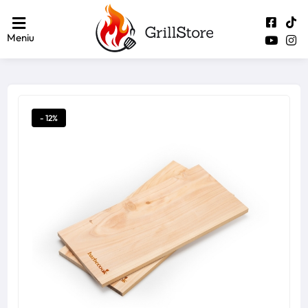
Meniu
- 12%