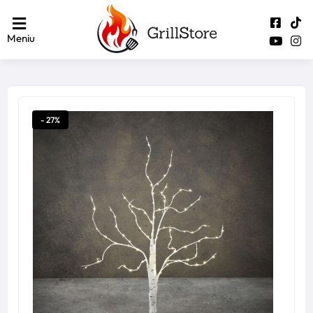
Meniu
- 27%