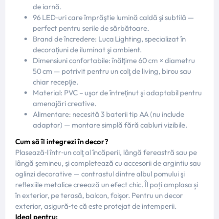
de iarnă.
96 LED‑uri care împrăştie lumină caldă şi subtilă —
perfect pentru serile de sărbătoare.
Brand de încredere: Luca Lighting, specializat în
decoraţiuni de iluminat şi ambient.
Dimensiuni confortabile: înălţime 60 cm × diametru
50 cm — potrivit pentru un colţ de living, birou sau
chiar recepţie.
Material: PVC – uşor de întreţinut şi adaptabil pentru
amenajări creative.
Alimentare: necesită 3 baterii tip AA (nu include
adaptor) — montare simplă fără cabluri vizibile.
Cum să îl integrezi în decor?
Plasează‑l într‑un colţ al încăperii, lângă fereastră sau pe
lângă şemineu, şi completează cu accesorii de argintiu sau
oglinzi decorative — contrastul dintre albul pomului şi
reflexiile metalice creează un efect chic. Îl poți amplasa și
în exterior, pe terasă, balcon, foișor. Pentru un decor
exterior, asigură‐te că este protejat de intemperii.
Ideal pentru: