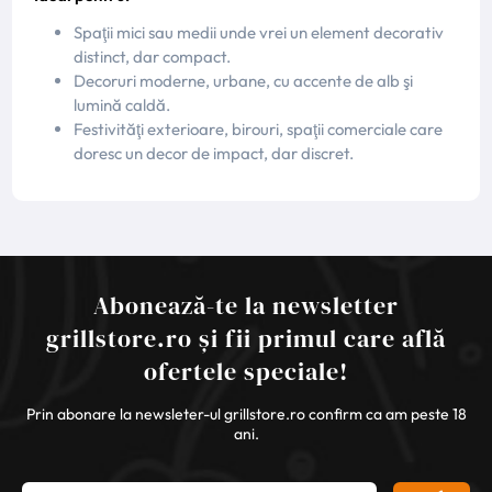
Spaţii mici sau medii unde vrei un element decorativ
distinct, dar compact.
Decoruri moderne, urbane, cu accente de alb şi
lumină caldă.
Festivităţi exterioare, birouri, spaţii comerciale care
doresc un decor de impact, dar discret.
Abonează-te la newsletter
grillstore.ro și fii primul care află
ofertele speciale!
Prin abonare la newsleter-ul grillstore.ro confirm ca am peste 18
ani.