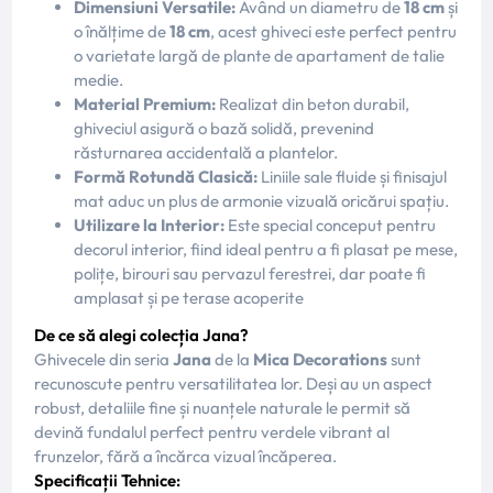
Dimensiuni Versatile:
Având un diametru de
18 cm
și
o înălțime de
18 cm
, acest ghiveci este perfect pentru
o varietate largă de plante de apartament de talie
medie.
Material Premium:
Realizat din beton durabil,
ghiveciul asigură o bază solidă, prevenind
răsturnarea accidentală a plantelor.
Formă Rotundă Clasică:
Liniile sale fluide și finisajul
mat aduc un plus de armonie vizuală oricărui spațiu.
Utilizare la Interior:
Este special conceput pentru
decorul interior, fiind ideal pentru a fi plasat pe mese,
polițe, birouri sau pervazul ferestrei, dar poate fi
amplasat și pe terase acoperite
De ce să alegi colecția Jana?
Ghivecele din seria
Jana
de la
Mica Decorations
sunt
recunoscute pentru versatilitatea lor. Deși au un aspect
robust, detaliile fine și nuanțele naturale le permit să
devină fundalul perfect pentru verdele vibrant al
frunzelor, fără a încărca vizual încăperea.
Specificații Tehnice: