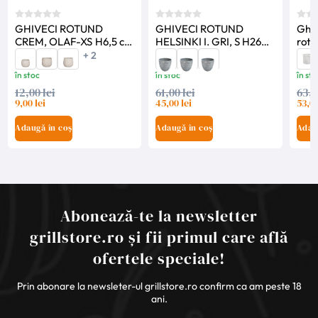
GHIVECI ROTUND
GHIVECI ROTUND
Ghi
CREM, OLAF-XS H6,5 cm
HELSINKI I. GRI, S H26
rotu
D8,5 cm
cm D25,5 cm
Ede
+ 2
în stoc
în stoc
în sto
12,00 lei
61,00 lei
63,0
9,00 lei
45,00 lei
53,00
Adaugă în coș
Adaugă în coș
Adau
Abonează-te la newsletter
grillstore.ro și fii primul care află
ofertele speciale!
Prin abonare la newsleter-ul grillstore.ro confirm ca am peste 18
ani.