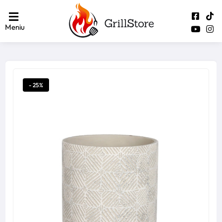
Meniu
- 25%