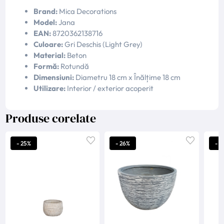
Brand:
Mica Decorations
Model:
Jana
EAN:
8720362138716
Culoare:
Gri Deschis (Light Grey)
Material:
Beton
Formă:
Rotundă
Dimensiuni:
Diametru 18 cm x Înălțime 18 cm
Utilizare:
Interior / exterior acoperit
Produse corelate
- 25%
- 26%
- 1