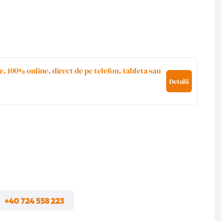
e, 100% online, direct de pe telefon, tableta sau
Detalii
m
+40 724 558 223