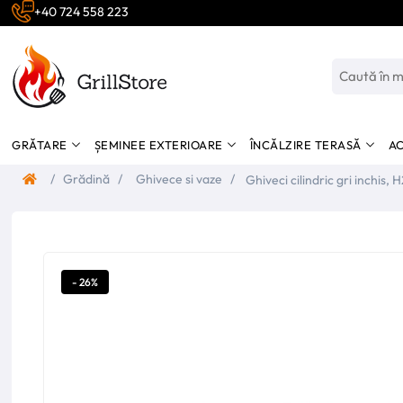
+40 724 558 223
GRĂTARE
ȘEMINEE EXTERIOARE
ÎNCĂLZIRE TERASĂ
AC
/
Grădină
/
Ghivece si vaze
/
Ghiveci cilindric gri inchis
- 26%