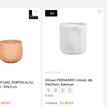
- 16%
Ghiveci FERNANDO rotund, alb,
OTUND, PORTOCALIU,
24x24cm, Edelman
NILA H13 cm • D14,5 cm
în stoc
,00 lei
53,00 lei
63,00 lei