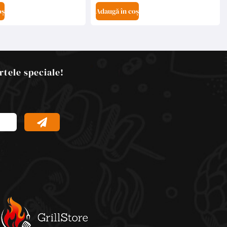
oș
Adaugă în coș
rtele speciale!