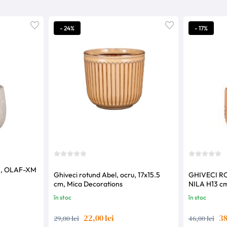
- 24%
- 17%
, OLAF-XM
Ghiveci rotund Abel, ocru, 17x15.5
GHIVECI R
cm, Mica Decorations
în stoc
în stoc
22,00 lei
38
29,00 lei
46,00 lei