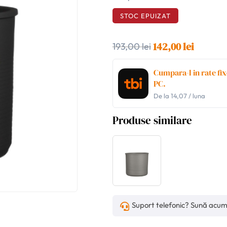
STOC EPUIZAT
142,00 lei
193,00 lei
Cumpara-l in rate fix
PC.
De la
14,07
/ luna
Produse similare
Suport telefonic? Sună acu