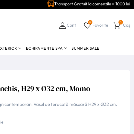
Transport Gratuit la comenzile > 1000 lei
0
0
Cont
Favorite
Coș
EXTERIOR
ECHIPAMENTE SPA
SUMMER SALE
i inchis, H29 x Ø32 cm, Momo
esign contemporan. Vasul de teracotă măsoară H29 x Ø32 cm.
ie