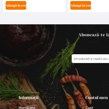
Adaugă în coș
Adaugă în coș
Abonează-te la
Informații
Contul meu
Hartă site
Cont