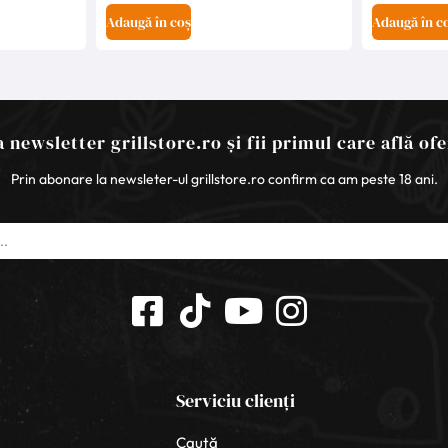
Adaugă în coș
Adaugă în c
 newsletter grillstore.ro și fii primul care află ofe
Prin abonare la newsleter-ul grillstore.ro confirm ca am peste 18 ani.
Serviciu clienți
Caută