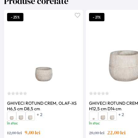
Produse corelate
- 25%
- 21%
GHIVECI ROTUND CREM, OLAF-XS
GHIVECI ROTUND CREM
H6,5 cm D8,5 cm
H12,5 cm D14 cm
+ 2
+ 2
în stoc
în stoc
9,00 lei
22,00 lei
12,00 lei
28,00 lei