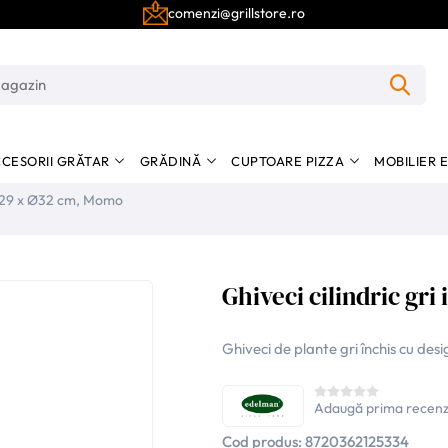
comenzi@grillstore.ro
CESORII GRĂTAR
GRĂDINĂ
CUPTOARE PIZZA
MOBILIER 
, H29 x Ø32 cm, Momo
Ghiveci cilindric gr
Ghiveci de plante gri închis cu d
Adaugă prima recenz
Cod produs:
8720362125334