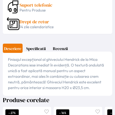
Suport telefonic
Pentru Produse
Drept de retur
14 zile calendaristice
Descriere
Specificatii
Recenzii
Finisajul excepțional al ghiveciului Hendrick de la Mica
Decorations iese imediat în evidență. O textură ondulată
unică a fost aplicată manual pentru un aspect
extraordinar, mai ales în combinație cu culoarea crem
neutră, pământească! Ghiveciul Hendrick este excelent
pentru orice interior si masoara H20 x Ø23,5 cm.
Produse corelate
- 27%
- 16%
- 2