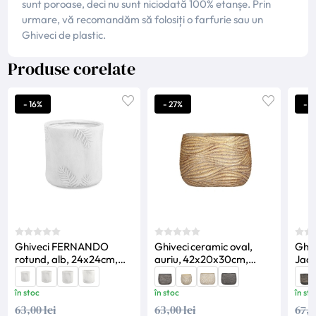
sunt poroase, deci nu sunt niciodată 100% etanșe. Prin
urmare, vă recomandăm să folosiți o farfurie sau un
Ghiveci de plastic.
Produse corelate
- 16%
- 27%
- 2
Ghiveci FERNANDO
Ghiveci ceramic oval,
Ghiv
rotund, alb, 24x24cm,
auriu, 42x20x30cm,
Jack
Edelman
Hendrick, Mica
Deco
Decorations
în stoc
în stoc
în sto
63,00 lei
63,00 lei
67,0