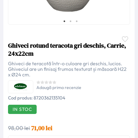
Ghiveci rotund teracota gri deschis, Carrie,
24x22cm
Ghiveci de teracotă într-o culoare gri deschis, lucios.
Ghiveciul are un finisaj frumos texturat și măsoară H22
x Ø24 cm.
Adaugă prima recenzie
Cod produs:
8720362135104
IN STOC
71,00 lei
98,00 lei