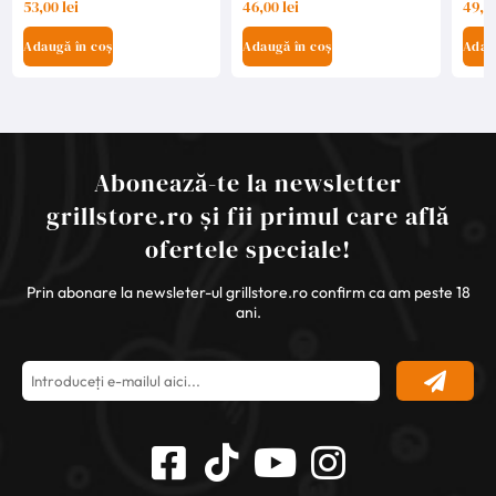
53,00 lei
46,00 lei
49,00
Adaugă în coș
Adaugă în coș
Adau
Abonează-te la newsletter
grillstore.ro și fii primul care află
ofertele speciale!
Prin abonare la newsleter-ul grillstore.ro confirm ca am peste 18
ani.