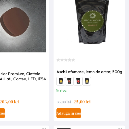
Aschii afumare, lemn de artar, 500g
erior Premium, Ciottolo
Ai Lati, Corten, LED, IP54
în stoc
203,00 lei
25,00 lei
36,00 lei
coș
Adaugă în coș