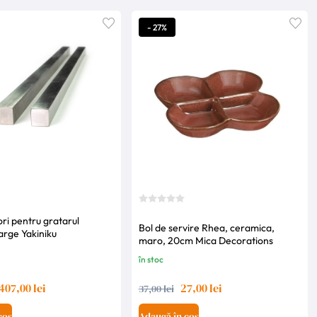
- 27%
ori pentru gratarul
Bol de servire Rhea, ceramica,
arge Yakiniku
maro, 20cm Mica Decorations
în stoc
407,00 lei
27,00 lei
37,00 lei
coș
Adaugă în coș