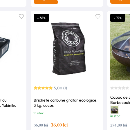
- 36%
- 15%
5,00 (1)
Capac de p
r cu
Brichete carbune gratar ecologice,
Barbecook
, Yakiniku
3 kg, cocos
în stoc
în stoc
36,00 lei
56,00 lei
274,00 lei