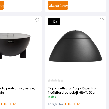
coș
Adaugă în coș
- 10%
lic pentru Tria, negru,
Capac reflector / cupolă pentru
din
încălzitorul pe peleți HEAT, 55cm
în stoc
1118,00 lei
1118,00 lei
1238,00 lei