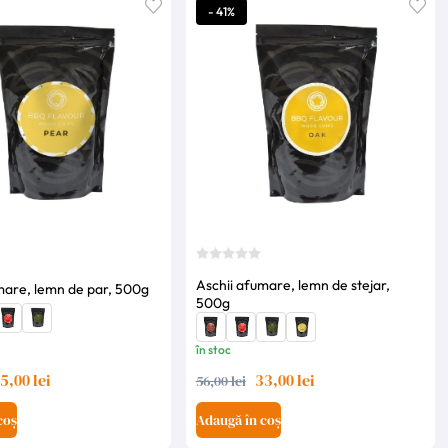
- 41%
Aschii afumare, lemn de stejar,
mare, lemn de par, 500g
500g
în stoc
5,00 lei
33,00 lei
56,00 lei
coș
Adaugă în coș