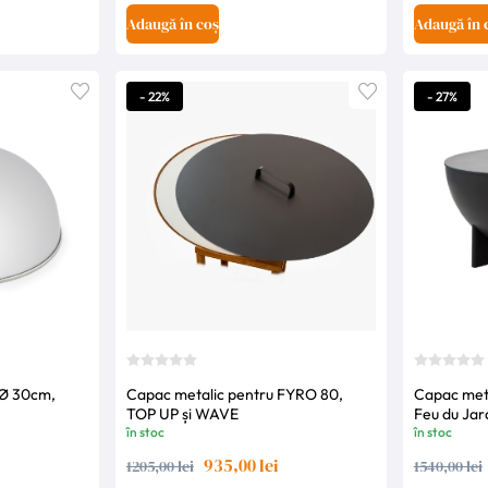
Adaugă în coș
Adaugă în 
- 22%
- 27%
 Ø 30cm,
Capac metalic pentru FYRO 80,
Capac meta
TOP UP și WAVE
Feu du Jar
în stoc
în stoc
935,00 lei
1205,00 lei
1540,00 lei