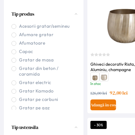
Tip produs
Acesorii gratar/semineu
Afumare gratar
Afumatoare
Capac
Gratar de masa
Ghiveci decorativ Rista,
Gratar din beton /
Aluminiu, champagne
caramida
Gratar electric
în stoc
Gratar Kamado
92,00 lei
126,00 lei
Gratar pe carbuni
Adaugă în coș
Gratar pe gaz
Gratar pe lemne
Gratar suspendat
- 30%
Tip ustensila
Gratar tip semineu