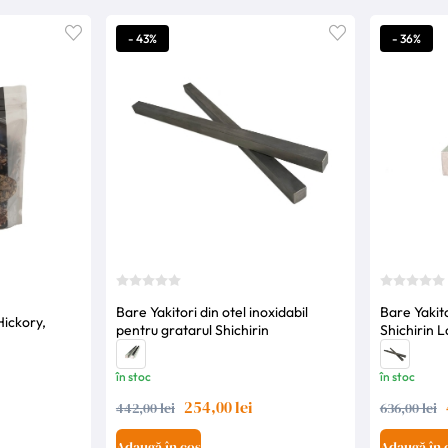
- 43%
- 36%
Bare Yakitori din otel inoxidabil
Bare Yakit
Hickory,
pentru gratarul Shichirin
Shichirin L
în stoc
în stoc
254,00 lei
442,00 lei
636,00 lei
Adaugă în coș
Adaugă în 