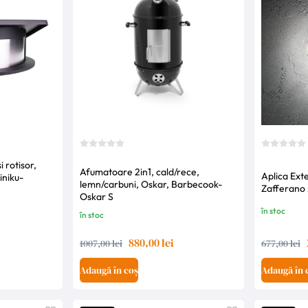
 rotisor,
Afumatoare 2in1, cald/rece,
Aplica Ext
iniku-
lemn/carbuni, Oskar, Barbecook-
Zafferano 
Oskar S
în stoc
în stoc
880,00 lei
1007,00 lei
677,00 lei
Adaugă în coș
Adaugă în 