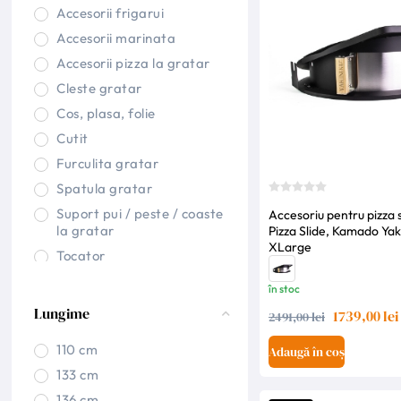
Accesorii frigarui
Gratar tip soba
Accesorii marinata
Gratar tip vatra
Accesorii pizza la gratar
Grila
Cleste gratar
Incalzitor terasa
Cos, plasa, folie
Semineu de masa
Cutit
Vase de gatit
Furculita gratar
Spatula gratar
Suport pui / peste / coaste
Accesoriu pentru pizza si
la gratar
Pizza Slide, Kamado Yak
XLarge
Tocator
în stoc
Lungime
1739,00 lei
2491,00 lei
110 cm
Adaugă în coș
133 cm
136 cm