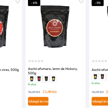
- 41%
- 31%
Aschii afumare, lemn de Hickory,
e cires, 500g
Aschii afu
500g
în stoc
în stoc
33,00 lei
2
56,00 lei
36,00 lei
Adaugă în coș
Adaugă în 