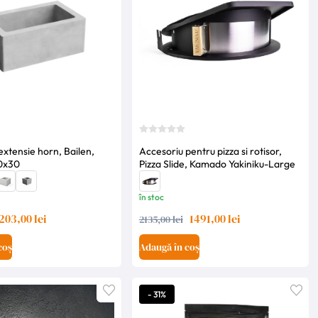
extensie horn, Bailen,
Accesoriu pentru pizza si rotisor,
0x30
Pizza Slide, Kamado Yakiniku-Large
în stoc
203,00 lei
1491,00 lei
2135,00 lei
coș
Adaugă în coș
- 31%