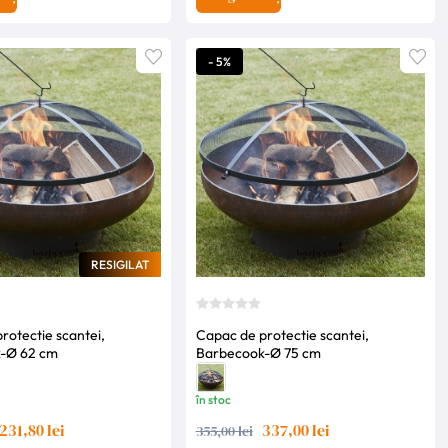
- 5%
RESIGILAT
rotectie scantei,
Capac de protectie scantei,
-Ø 62 cm
Barbecook-Ø 75 cm
în stoc
231,80 lei
337,00 lei
355,00 lei