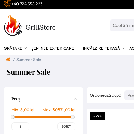
+40 724 558 223
GRĂTARE
ȘEMINEE EXTERIOARE
ÎNCĂLZIRE TERASĂ
AC
/
Summer Sale
Summer Sale
Ordonează după
Preț
Min:
8,00 lei
Max:
50571,00 lei
- 27%
8
50571