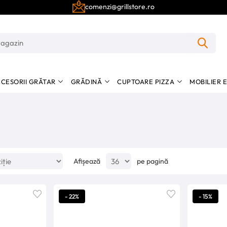
comenzi@grillstore.ro
CESORII GRĂTAR
GRĂDINĂ
CUPTOARE PIZZA
MOBILIER 
Afișează
pe pagină
- 22%
- 15%