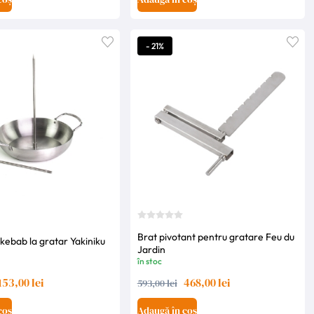
- 21%
Brat pivotant pentru gratare Feu du
 kebab la gratar Yakiniku
Jardin
în stoc
153,00 lei
468,00 lei
593,00 lei
coș
Adaugă în coș