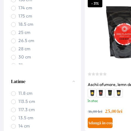
- 31%
174 cm
175 cm
18.5 cm
25 cm
26.5 cm
28 cm
30 cm
31 cm
32 cm
Latime
34.5 cm
Aschii afumare, lemn d
36 cm
11.8 cm
38 cm
113.5 cm
în stoc
40 cm
117.3 cm
25,00 lei
36,00 lei
41 cm
13.5 cm
42 cm
Adaugă în coș
14 cm
43 cm