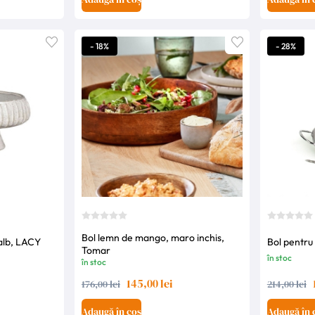
- 18%
- 28%
Bol lemn de mango, maro inchis,
 alb, LACY
Bol pentru
Tomar
în stoc
în stoc
145,00 lei
176,00 lei
214,00 lei
Adaugă în coș
Adaugă în 