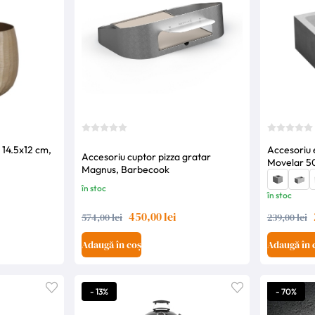
 14.5x12 cm,
Accesoriu 
Accesoriu cuptor pizza gratar
Movelar 5
Magnus, Barbecook
în stoc
în stoc
450,00 lei
574,00 lei
239,00 lei
Adaugă în coș
Adaugă în 
- 13%
- 70%