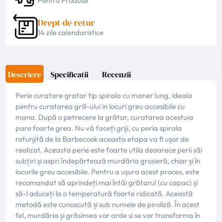
Pentru Produse
Drept de retur
14 zile calendaristice
Descriere
Specificatii
Recenzii
Perie curatare gratar tip spirala cu maner lung, ideala
pentru curatarea grill-ului in locuri greu accesibile cu
mana. După o petrecere la grătar, curatarea acestuia
pare foarte grea. Nu vă faceți griji, cu peria spirala
rotunjită de la Barbecook aceasta etapa va fi ușor de
realizat. Aceasta perie este foarte utila deoarece perii săi
subțiri și aspri îndepărtează murdăria grosieră, chiar și în
locurile greu accesibile. Pentru a ușura acest proces, este
recomandat să aprindeți mai întâi grătarul (cu capac) și
să-l aduceți la o temperatură foarte ridicată. Această
metodă este cunoscută și sub numele de piroliză. În acest
fel, murdăria și grăsimea vor arde si se vor transforma în