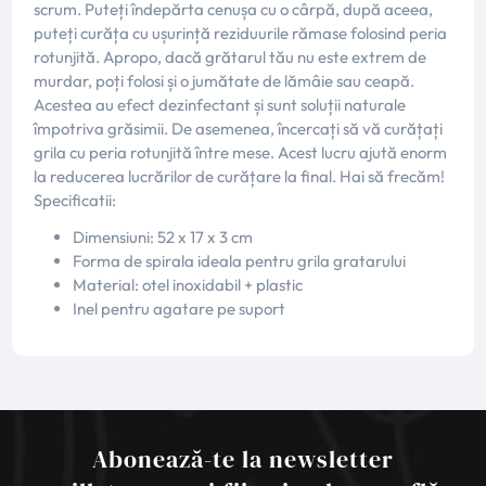
scrum. Puteți îndepărta cenușa cu o cârpă, după aceea,
puteți curăța cu ușurință reziduurile rămase folosind peria
rotunjită. Apropo, dacă grătarul tău nu este extrem de
murdar, poți folosi și o jumătate de lămâie sau ceapă.
Acestea au efect dezinfectant și sunt soluții naturale
împotriva grăsimii. De asemenea, încercați să vă curățați
grila cu peria rotunjită între mese. Acest lucru ajută enorm
la reducerea lucrărilor de curățare la final. Hai să frecăm!
Specificatii:
Dimensiuni: 52 x 17 x 3 cm
Forma de spirala ideala pentru grila gratarului
Material: otel inoxidabil + plastic
Inel pentru agatare pe suport
Abonează-te la newsletter