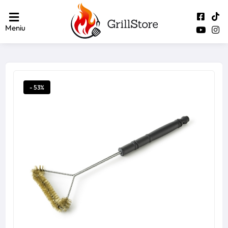
Meniu
- 53%