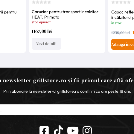
Carucior pentru transport incalzitor
ii pentru
Capac reflec
HEAT, Primato
încălzitorul
stoc epuizat
în stoc
1167,00 lei
1238,00 lei
Vezi detalii
Adaugă în c
 newsletter grillstore.ro și fii primul care află ofe
Prin abonare la newsleter-ul grillstore.ro confirm ca am peste 18 ani.