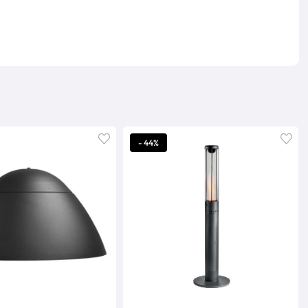
- 44%