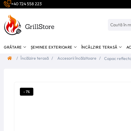
+40 724 558 223
GRĂTARE
ȘEMINEE EXTERIOARE
ÎNCĂLZIRE TERASĂ
AC
/
Încălzire terasă
/
Accesorii încălzitoare
/
Capac reflecto
90cm
- 7%