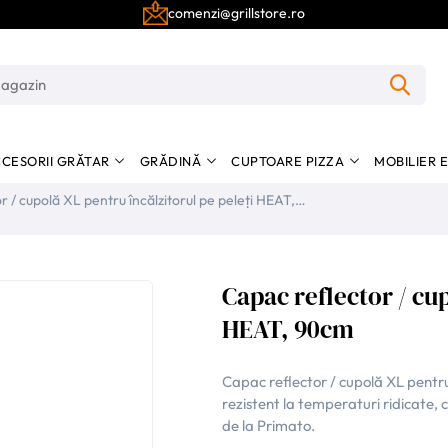
comenzi@grillstore.ro
CESORII GRĂTAR
GRĂDINĂ
CUPTOARE PIZZA
MOBILIER 
r / cupolă XL pentru încălzitorul pe peleți HEAT,
Capac reflector / cup
HEAT, 90cm
Capac reflector / cupolă XL pentru 
rezistent la temperaturi ridicate,
de la Primato.