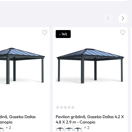
- 14%
dină, Gazebo Dallas
Pavilion grădină, Gazebo Dallas 4.2 X
anopia
4.8 X 2.9 m - Canopia
+ 2
+ 2