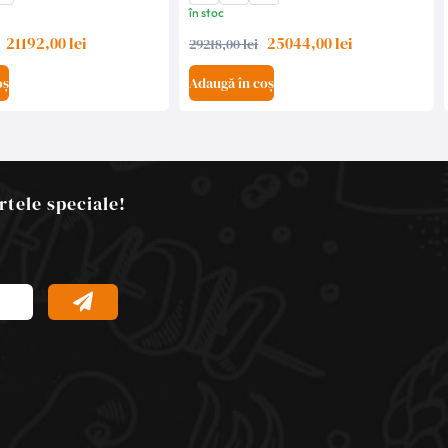
în stoc
21192,00 lei
25044,00 lei
29218,00 lei
oș
Adaugă în coș
rtele speciale!