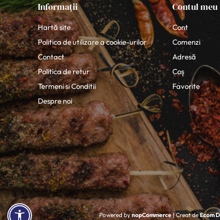
Informații
Contul meu
Hartă site
Cont
Politica de utilizare a cookie-urilor
Comenzi
Contact
Adresă
Politica de retur
Coș
Termeni si Conditii
Favorite
Despre noi
Powered by
nopCommerce
| Creat de
Ecom Di