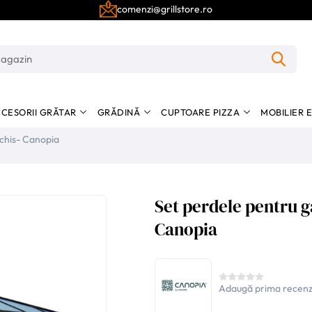
comenzi@grillstore.ro
CESORII GRĂTAR
GRĂDINĂ
CUPTOARE PIZZA
MOBILIER 
nchis- Canopia
Set perdele pentru ga
Canopia
Adaugă prima recenz