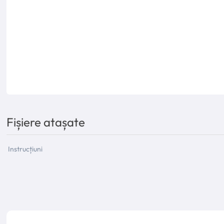
Fișiere atașate
Instrucțiuni
Denumire caracteristica
Valoarea