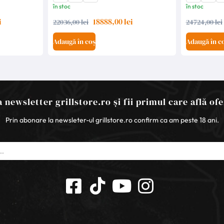
în stoc
în stoc
i
18888,00 lei
22036,00 lei
24724,00 lei
Adaugă în coș
Adaugă în c
 newsletter grillstore.ro și fii primul care află ofe
Prin abonare la newsleter-ul grillstore.ro confirm ca am peste 18 ani.