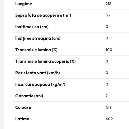
Lungime
212
Suprafata de acoperire (m²)
8.7
Inaltime usa (cm)
0
Înălțime streașină (cm)
0
Transmisie lumina (%)
100
Transmisie lumina acoperis (%)
0
Rezistenta vant (km/h)
0
Incarcare zapada (kg/m²)
0
Garantie (ani)
2
Culoare
Gri
Latime
409