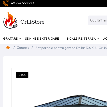
+40 724 558 223
GRĂTARE
ȘEMINEE EXTERIOARE
ÎNCĂLZIRE TERASĂ
AC
/
Canopia
/
Set perdele pentru gazebo Dallas 3.6 X 4 -Gri i
- 14%