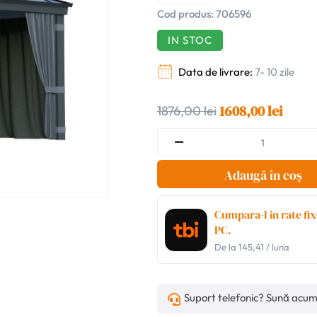
Cod produs:
706596
IN STOC
Data de livrare:
7- 10 zile
1608,00 lei
1876,00 lei
Adaugă în coș
Cumpara-l in rate fix
PC.
De la
145,41
/ luna
Suport telefonic? Sună acu