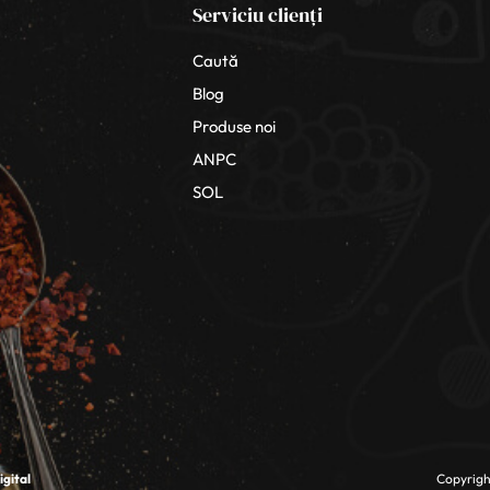
Serviciu clienți
Caută
Blog
Produse noi
ANPC
SOL
gital
Copyright