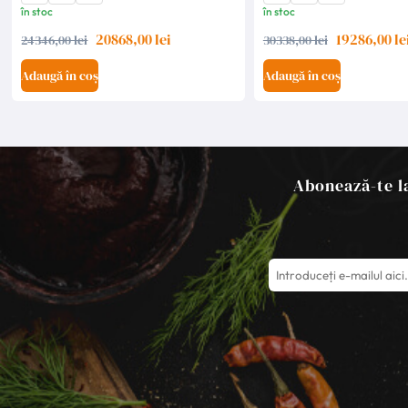
în stoc
în stoc
20868,00 lei
19286,00 le
24346,00 lei
30338,00 lei
Adaugă în coș
Adaugă în coș
Abonează-te la