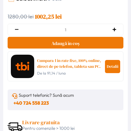
1002,25 lei
1280,00 lei
Adaugă în coș
Cumpara-l in rate fixe, 100% online,
direct de pe telefon, tableta sau PC.
Detalii
De la
91,14
/ luna
Suport telefonic? Sună acum
+40 724 558 223
Livrare gratuita
Pentru comenzile > 1000 lei