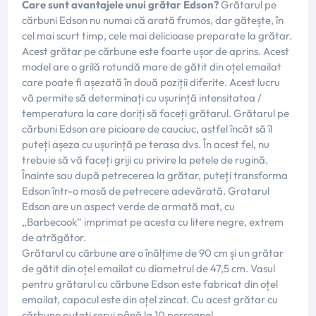
Care sunt avantajele unui grătar Edson?
Grătarul pe
cărbuni Edson nu numai că arată frumos, dar gătește, în
cel mai scurt timp, cele mai delicioase preparate la grătar.
Acest grătar pe cărbune este foarte ușor de aprins. Acest
model are o grilă rotundă mare de gătit din oțel emailat
care poate fi așezată în două poziții diferite. Acest lucru
vă permite să determinați cu ușurință intensitatea /
temperatura la care doriți să faceți grătarul. Grătarul pe
cărbuni Edson are picioare de cauciuc, astfel încât să îl
puteți așeza cu ușurință pe terasa dvs. În acest fel, nu
trebuie să vă faceți griji cu privire la petele de rugină.
Înainte sau după petrecerea la grătar, puteți transforma
Edson într-o masă de petrecere adevărată. Gratarul
Edson are un aspect verde de armată mat, cu
„Barbecook” imprimat pe acesta cu litere negre, extrem
de atrăgător.
Grătarul cu cărbune are o înălțime de 90 cm și un grătar
de gătit din oțel emailat cu diametrul de 47,5 cm. Vasul
pentru grătarul cu cărbune Edson este fabricat din oțel
emailat, capacul este din oțel zincat. Cu acest grătar cu
cărbune puteți servi până la 10 persoane!