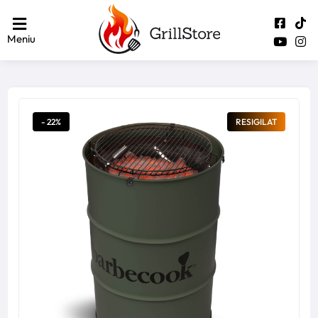
Meniu
- 22%
RESIGILAT