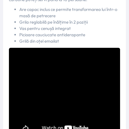
Are capac inclus ce permite transformarea lui într-o
masă de petrecere
Grila reglabilă pe înălțime în 2 poziții
Vas pentru cenușă integrat
Picioare cauciucate antiderapante
Grilă din oțel emailat