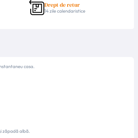
Drept de retur
14 zile calendaristice
 instantaneu casa.
 și zăpadă albă.