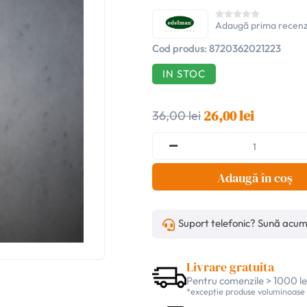
Adaugă prima recenz
Cod produs:
8720362021223
IN STOC
26,00 lei
36,00 lei
Adaugă în coș
Suport telefonic? Sună acu
Livrare gratuita
Pentru comenzile > 1000 le
*excepție produse voluminoase