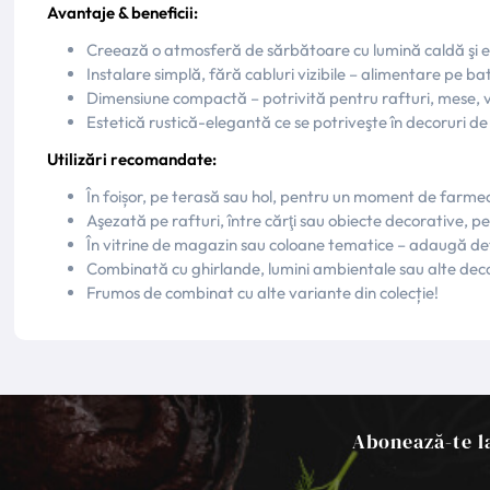
Avantaje & beneficii:
Creează o atmosferă de sărbătoare cu lumină caldă şi e
Instalare simplă, fără cabluri vizibile – alimentare pe ba
Dimensiune compactă – potrivită pentru rafturi, mese, vi
Estetică rustică-elegantă ce se potriveşte în decoruri de C
Utilizări recomandate:
În foișor, pe terasă sau hol, pentru un moment de farmec
Aşezată pe rafturi, între cărţi sau obiecte decorative, pe
În vitrine de magazin sau coloane tematice – adaugă det
Combinată cu ghirlande, lumini ambientale sau alte deco
Frumos de combinat cu alte variante din colecție!
Abonează-te la