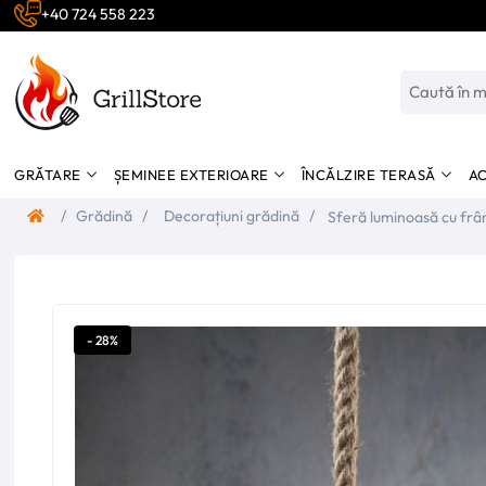
+40 724 558 223
GRĂTARE
ȘEMINEE EXTERIOARE
ÎNCĂLZIRE TERASĂ
AC
/
Grădină
/
Decorațiuni grădină
/
Sferă luminoasă cu frâng
10x90cm Luca Lighting
- 28%