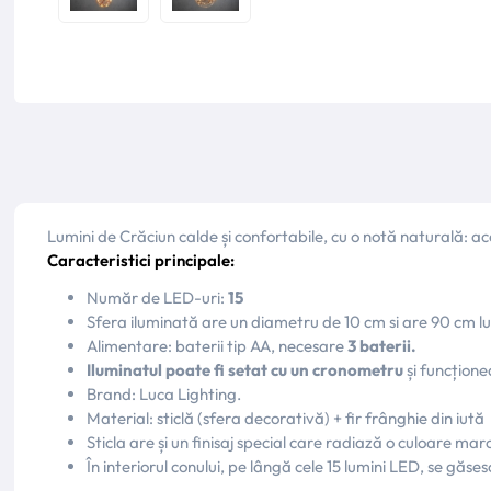
Lumini de Crăciun calde și confortabile, cu o notă naturală: 
Caracteristici principale:
Număr de LED-uri:
15
Sfera iluminată are un diametru de 10 cm si are 90 cm l
Alimentare: baterii tip AA, necesare
3 baterii.
Iluminatul poate fi setat cu un cronometru
și funcțion
Brand: Luca Lighting.
Material: sticlă (sfera decorativă) + fir frânghie din iută
Sticla are și un finisaj special care radiază o culoare mar
În interiorul conului, pe lângă cele 15 lumini LED, se gă