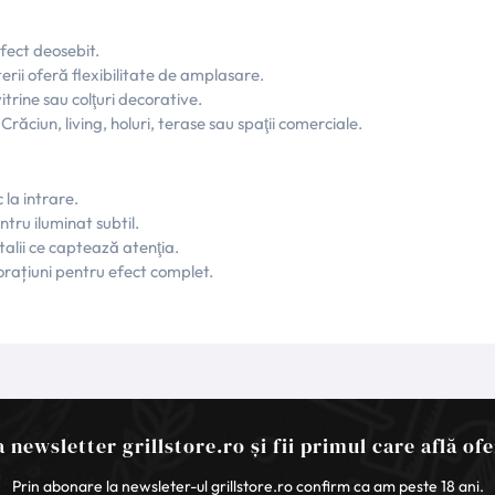
fect deosebit.
terii oferă flexibilitate de amplasare.
trine sau colţuri decorative.
răciun, living, holuri, terase sau spaţii comerciale.
 la intrare.
ntru iluminat subtil.
alii ce captează atenţia.
rațiuni pentru efect complet.
 newsletter grillstore.ro și fii primul care află ofe
Prin abonare la newsleter-ul grillstore.ro confirm ca am peste 18 ani.