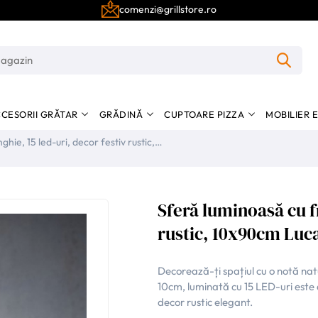
comenzi@grillstore.ro
CESORII GRĂTAR
GRĂDINĂ
CUPTOARE PIZZA
MOBILIER 
hie, 15 led-uri, decor festiv rustic,
Sferă luminoasă cu fr
rustic, 10x90cm Luc
Decorează-ți spațiul cu o notă na
10cm, luminată cu 15 LED-uri este
decor rustic elegant.