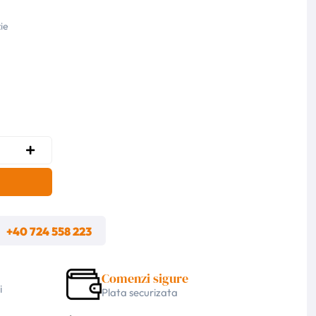
ie
m
+40 724 558 223
Comenzi sigure
i
Plata securizata