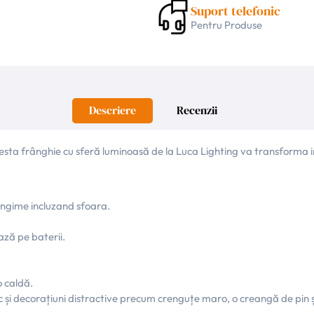
Suport telefonic
Pentru Produse
Descriere
Recenzii
acesta frânghie cu sferă luminoasă de la Luca Lighting va transforma
ungime incluzand sfoara.
ează pe baterii.
o caldă.
sesc și decorațiuni distractive precum crenguțe maro, o creangă de pin