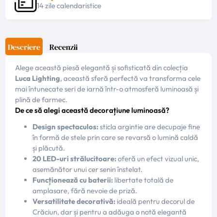
14 zile calendaristice
Descriere
Recenzii
Alege această piesă elegantă și sofisticată din colecția
Luca Lighting
, această sferă perfectă va transforma cele
mai întunecate seri de iarnă într-o atmosferă luminoasă și
plină de farmec.
De ce să alegi această decorațiune luminoasă?
Design spectaculos:
sticla argintie are decupaje fine
în formă de stele prin care se revarsă o lumină caldă
și plăcută.
20 LED-uri strălucitoare:
oferă un efect vizual unic,
asemănător unui cer senin înstelat.
Funcționează cu baterii:
libertate totală de
amplasare, fără nevoie de priză.
Versatilitate decorativă:
ideală pentru decorul de
Crăciun, dar și pentru a adăuga o notă elegantă