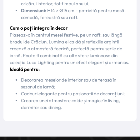
oricărui interior, tot timpul anului.
Dimensiuni:
H14 × Ø15 cm – potrivită pentru masă,
comodă, fereastră sau raft.
Cum o poți integra în decor
Plaseaz-o în centrul mesei festive, pe un raft, sau lângă
bradul de Crăciun. Lumina ei caldă și reflexiile argintii
creează o atmosferă feerică, perfectă pentru serile de
iarnă. Poate fi combinată cu alte sfere luminoase din
colecția Luca Lighting pentru un efect elegant și armonios.
Ideală pentru:
Decorarea meselor de interior sau de terasă în
sezonul de iarnă;
Cadouri elegante pentru pasionații de decorațiuni;
Crearea unei atmosfere calde și magice în living,
dormitor sau dining.