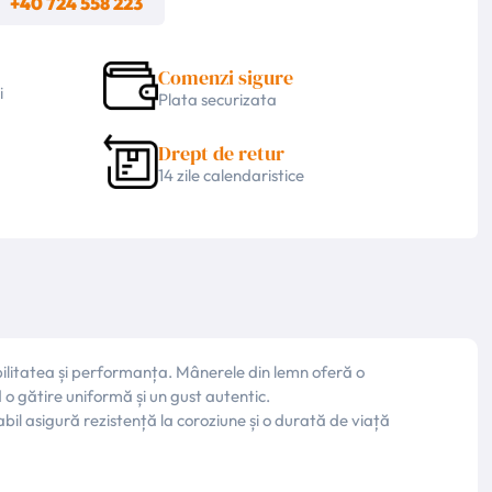
m
+40 724 558 223
Comenzi sigure
i
Plata securizata
Drept de retur
14 zile calendaristice
ilitatea și performanța. Mânerele din lemn oferă o
d o gătire uniformă și un gust autentic.
dabil asigură rezistență la coroziune și o durată de viață