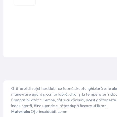
Grătarul din oțel inoxidabil cu formă dreptunghiulară este a
manevrare sigură și confortabilă, chiar și la temperaturi ridica
Compatibil atât cu lemne, cât și cu cărbuni, acest grătar este ve
îndelungată, fiind ușor de curățat după fiecare utilizare.
Materiale:
Oțel inoxidabil, Lemn