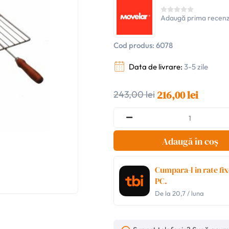
Adaugă prima recenz
Cod produs:
6078
Data de livrare:
3-5 zile
216,00 lei
243,00 lei
Adaugă în coș
Cumpara-l in rate fix
PC.
De la
20,7
/ luna