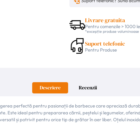
Suport telefonic? Sună acu
Livrare gratuita
Pentru comenzile > 1000 le
*excepție produse voluminoase
Suport telefonic
Pentru Produse
Descriere
Recenzii
legerea perfectă pentru pasionații de barbecue care apreciază durab
te. Este ideal pentru prepararea cărnii, peștelui și legumelor, oferin
rsatil și potrivit pentru orice tip de grătar în aer liber. Oțelul inoxi