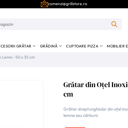
comenzi@grillstore.ro
CESORII GRĂTAR
GRĂDINĂ
CUPTOARE PIZZA
MOBILIER 
in Lemn– 50 x 35 cm
Grătar din Oțel Inox
cm
Grătar dreptunghiular din oțel ino
lemne sau cărbuni.