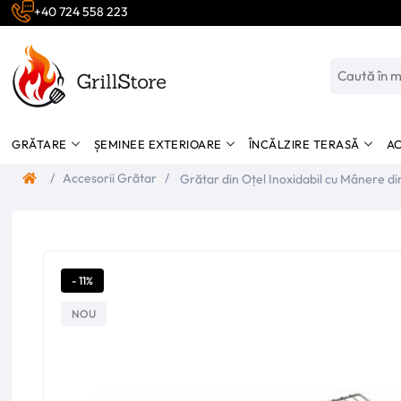
+40 724 558 223
GRĂTARE
ȘEMINEE EXTERIOARE
ÎNCĂLZIRE TERASĂ
AC
/
Accesorii Grătar
/
Grătar din Oțel Inoxidabil cu Mânere d
- 11%
NOU