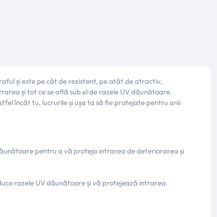
ful și este pe cât de rezistent, pe atât de atractiv,
rarea și tot ce se află sub el de razele UV dăunătoare.
l încât tu, lucrurile și ușa ta să fie protejate pentru anii
 dăunătoare pentru a vă proteja intrarea de deteriorarea și
educe razele UV dăunătoare și vă protejează intrarea.