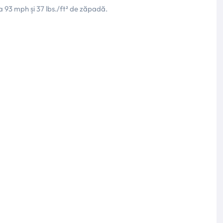
la 93 mph și 37 lbs./ft² de zăpadă.