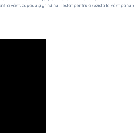
tent la vânt, zăpadă și grindină. Testat pentru a rezista la vânt până 