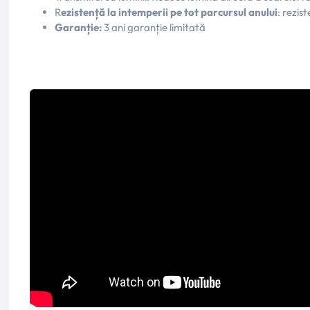
R
ezistență la intemperii pe tot parcursul anului
: rezis
Garanție:
3 ani garanție limitată