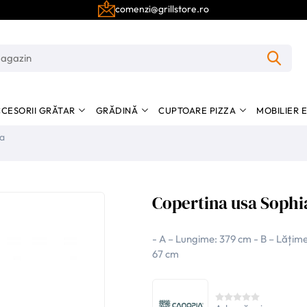
comenzi@grillstore.ro
CESORII GRĂTAR
GRĂDINĂ
CUPTOARE PIZZA
MOBILIER 
ia
Copertina usa Sophi
- A – Lungime: 379 cm - B – Lățime
67 cm