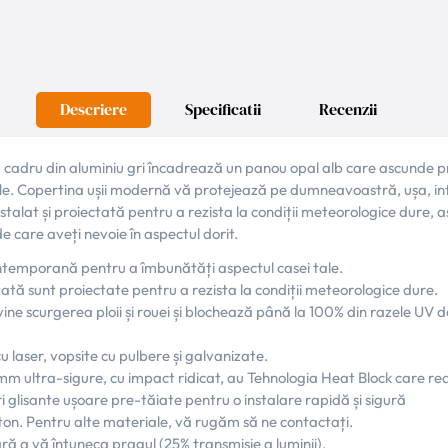
Descriere
Specificatii
Recenzii
 cadru din aluminiu gri încadrează un panou opal alb care ascunde pra
tale. Copertina ușii modernă vă protejează pe dumneavoastră, ușa, int
at și proiectată pentru a rezista la condiții meteorologice dure, astfe
e care aveți nevoie în aspectul dorit.
emporană pentru a îmbunătăți aspectul casei tale.
zată sunt proiectate pentru a rezista la condiții meteorologice dure.
ine scurgerea ploii și rouei și blochează până la 100% din razele UV
cu laser, vopsite cu pulbere și galvanizate.
4 mm ultra-sigure, cu impact ridicat, au Tehnologia Heat Block care r
i glisante ușoare pre-tăiate pentru o instalare rapidă și sigură
ton. Pentru alte materiale, vă rugăm să ne contactați.
ră a vă întuneca pragul (25% transmisie a luminii).