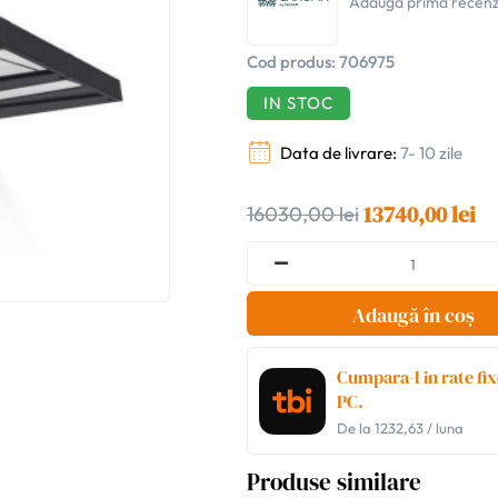
Adaugă prima recenz
Cod produs:
706975
IN STOC
Data de livrare:
7- 10 zile
13740,00 lei
16030,00 lei
Adaugă în coș
Cumpara-l in rate fix
PC.
De la
1232,63
/ luna
Produse similare