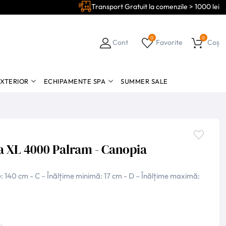
Transport Gratuit la comenzile > 1000 lei
0
0
Cont
Favorite
Coș
EXTERIOR
ECHIPAMENTE SPA
SUMMER SALE
a XL 4000 Palram - Canopia
: 140 cm - C – Înălțime minimă: 17 cm - D – Înălțime maximă: