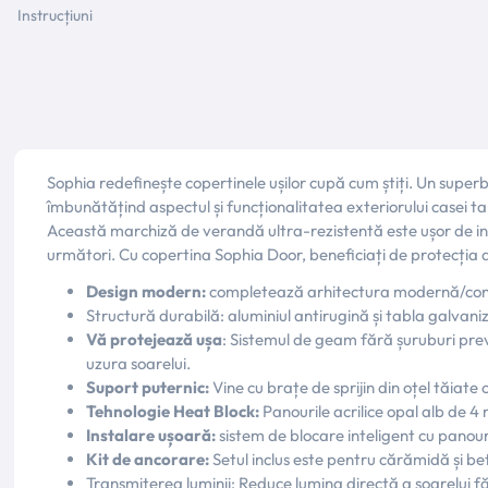
Instrucțiuni
Sophia redefinește copertinele ușilor cupă cum știți. Un superb
îmbunătățind aspectul și funcționalitatea exteriorului casei 
Această marchiză de verandă ultra-rezistentă este ușor de instal
următori. Cu copertina Sophia Door, beneficiați de protecția d
Design modern:
completează arhitectura modernă/cont
Structură durabilă: aluminiul antirugină și tabla galvani
Vă protejează ușa
: Sistemul de geam fără șuruburi prev
uzura soarelui.
Suport puternic:
Vine cu brațe de sprijin din oțel tăiate 
Tehnologie Heat Block:
Panourile acrilice opal alb de 
Instalare ușoară:
sistem de blocare inteligent cu panour
Kit de ancorare:
Setul inclus este pentru cărămidă și be
Transmiterea luminii: Reduce lumina directă a soarelui fă