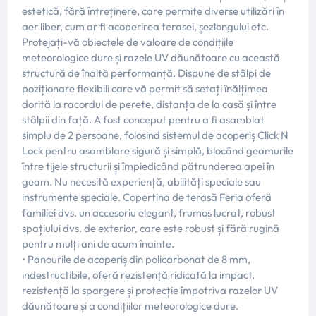
estetică, fără întreținere, care permite diverse utilizări în
aer liber, cum ar fi acoperirea terasei, șezlongului etc.
Protejați-vă obiectele de valoare de condițiile
meteorologice dure și razele UV dăunătoare cu această
structură de înaltă performanță. Dispune de stâlpi de
poziționare flexibili care vă permit să setați înălțimea
dorită la racordul de perete, distanța de la casă și între
stâlpii din față. A fost conceput pentru a fi asamblat
simplu de 2 persoane, folosind sistemul de acoperiș Click N
Lock pentru asamblare sigură și simplă, blocând geamurile
între tijele structurii și împiedicând pătrunderea apei în
geam. Nu necesită experiență, abilități speciale sau
instrumente speciale. Copertina de terasă Feria oferă
familiei dvs. un accesoriu elegant, frumos lucrat, robust
spațiului dvs. de exterior, care este robust și fără rugină
pentru mulți ani de acum înainte.
• Panourile de acoperiș din policarbonat de 8 mm,
indestructibile, oferă rezistență ridicată la impact,
rezistență la spargere și protecție împotriva razelor UV
dăunătoare și a condițiilor meteorologice dure.