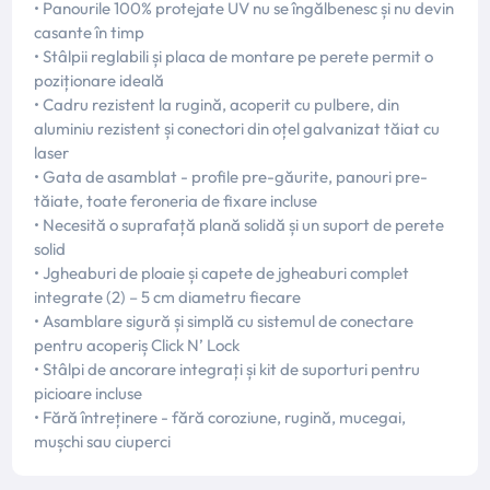
• Panourile 100% protejate UV nu se îngălbenesc și nu devin
casante în timp
• Stâlpii reglabili și placa de montare pe perete permit o
poziționare ideală
• Cadru rezistent la rugină, acoperit cu pulbere, din
aluminiu rezistent și conectori din oțel galvanizat tăiat cu
laser
• Gata de asamblat - profile pre-găurite, panouri pre-
tăiate, toate feroneria de fixare incluse
• Necesită o suprafață plană solidă și un suport de perete
solid
• Jgheaburi de ploaie și capete de jgheaburi complet
integrate (2) – 5 cm diametru fiecare
• Asamblare sigură și simplă cu sistemul de conectare
pentru acoperiș Click N’ Lock
• Stâlpi de ancorare integrați și kit de suporturi pentru
picioare incluse
• Fără întreținere - fără coroziune, rugină, mucegai,
mușchi sau ciuperci