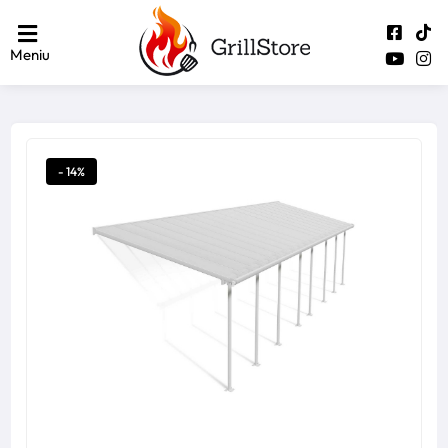
Meniu
- 14%