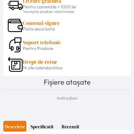
Livrare gratuita
Pentru comenzile > 1000 lei
*excepție produse voluminoase
Comenzi sigure
Plata securizata
Suport telefonic
Pentru Produse
Drept de retur
14 zile calendaristice
Fișiere atașate
Instrucțiuni
Descriere
Specificatii
Recenzii