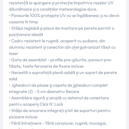
rezistență la spargere și protecție împotriva razelor UV
dăunătoare și a condițiilor meteorologice dure.
• Panourile 100% protejate UV nu se îngălbenesc și nu devin
casante în timp
• Stâlpii reglabili și placa de montare pe perete permit o
poziționare ideală
• Cadru rezistent la rugină, acoperit cu pulbere, din
aluminiu rezistent și conectori din oțel galvanizat tăiat cu
laser
• Gata de asamblat - profile pre-găurite, panouri pre-
tăiate, toate feroneria de fixare incluse
• Necesită o suprafață plană solidă și un suport de perete
solid
• Jgheaburi de ploaie și capete de jgheaburi complet
integrate (2) – 5 cm diametru fiecare
• Asamblare sigură și simplă cu sistemul de conectare
pentru acoperiș Click N’ Lock
• Stâlpi de ancorare integrați și kit de suporturi pentru
picioare incluse
• Fără întreținere - fără coroziune, rugină, mucegai,