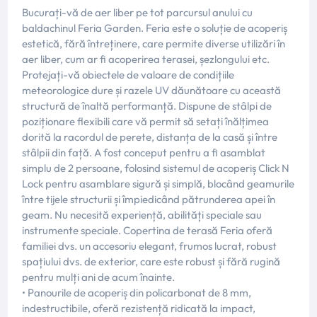
Bucurați-vă de aer liber pe tot parcursul anului cu
baldachinul Feria Garden. Feria este o soluție de acoperiș
estetică, fără întreținere, care permite diverse utilizări în
aer liber, cum ar fi acoperirea terasei, șezlongului etc.
Protejați-vă obiectele de valoare de condițiile
meteorologice dure și razele UV dăunătoare cu această
structură de înaltă performanță. Dispune de stâlpi de
poziționare flexibili care vă permit să setați înălțimea
dorită la racordul de perete, distanța de la casă și între
stâlpii din față. A fost conceput pentru a fi asamblat
simplu de 2 persoane, folosind sistemul de acoperiș Click N
Lock pentru asamblare sigură și simplă, blocând geamurile
între tijele structurii și împiedicând pătrunderea apei în
geam. Nu necesită experiență, abilități speciale sau
instrumente speciale. Copertina de terasă Feria oferă
familiei dvs. un accesoriu elegant, frumos lucrat, robust
spațiului dvs. de exterior, care este robust și fără rugină
pentru mulți ani de acum înainte.
• Panourile de acoperiș din policarbonat de 8 mm,
indestructibile, oferă rezistență ridicată la impact,