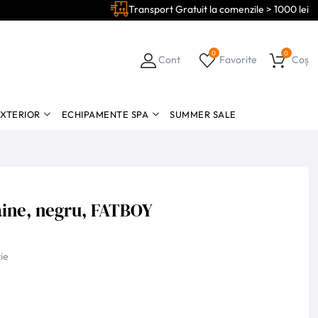
Transport Gratuit la comenzile > 1000 lei
0
0
Cont
Favorite
Coș
EXTERIOR
ECHIPAMENTE SPA
SUMMER SALE
aine, negru, FATBOY
ie