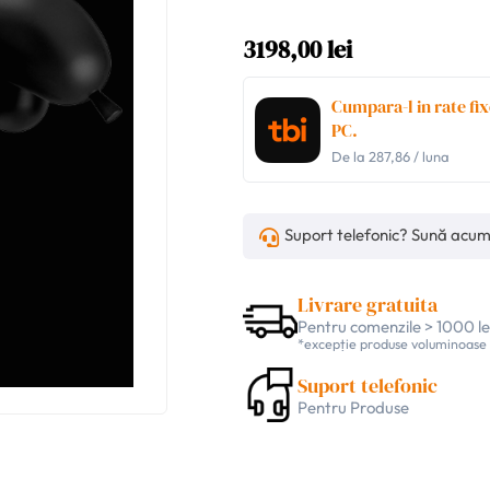
3198,00 lei
Cumpara-l in rate fix
PC.
De la
287,86
/ luna
Suport telefonic? Sună acu
Livrare gratuita
Pentru comenzile > 1000 le
*excepție produse voluminoase
Suport telefonic
Pentru Produse