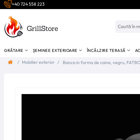
+40 724 558 223
GRĂTARE
ȘEMINEE EXTERIOARE
ÎNCĂLZIRE TERASĂ
AC
/
Mobilier exterior
/
Banca in forma de caine, negru, FATB