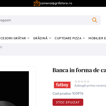
comenzi@grillstore.ro
CESORII GRĂTAR
GRĂDINĂ
CUPTOARE PIZZA
MOBILIER 
OY
Banca in forma de c
Adaugă prima recenz
Cod produs:
103976
STOC EPUIZAT