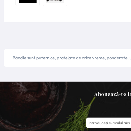
Băncile sunt puternice, protejate de orice vreme, ponderate, ușo
Abonează-te la