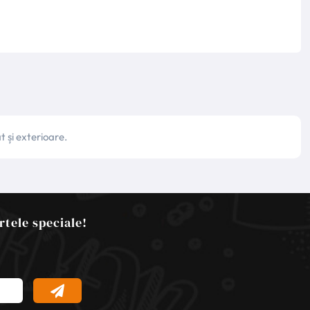
t și exterioare.
rtele speciale!