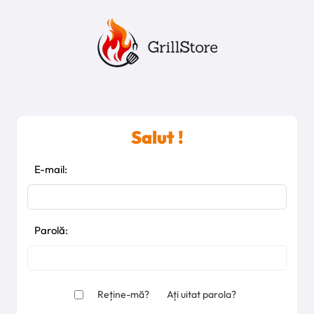
Salut !
E-mail:
Parolă:
Reține-mă?
Ați uitat parola?