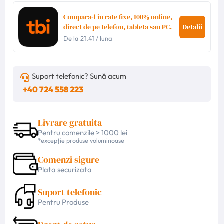
Cumpara-l in rate fixe, 100% online,
direct de pe telefon, tableta sau PC.
Detalii
De la
21,41
/ luna
Suport telefonic? Sună acum
+40 724 558 223
Livrare gratuita
Pentru comenzile > 1000 lei
*excepție produse voluminoase
Comenzi sigure
Plata securizata
Suport telefonic
Pentru Produse