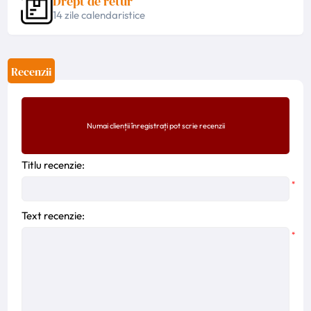
Drept de retur
14 zile calendaristice
Recenzii
Numai clienții înregistrați pot scrie recenzii
Titlu recenzie:
*
Text recenzie:
*