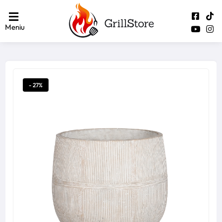
Meniu
- 27%