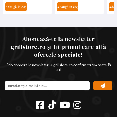
Adau
Adaugă în coș
Adaugă în coș
Abonează-te la newsletter
grillstore.ro și fii primul care află
ofertele speciale!
Prin abonare la newsleter-ul grillstore.ro confirm ca am peste 18
ani.