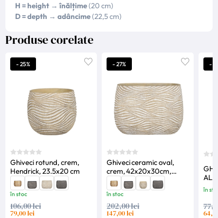
H = height
→
înălțime
(20 cm)
D = depth
→
adâncime
(22,5 cm)
Produse corelate
- 25%
- 27%
- 1
Ghiveci rotund, crem,
Ghiveci ceramic oval,
GHI
Hendrick, 23.5x20 cm
crem, 42x20x30cm,
ALAN L14 cm • W
Hendrick, Mica
H15,
Decorations
în sto
în stoc
în stoc
77,0
106,00 lei
202,00 lei
64,00
79,00 lei
147,00 lei