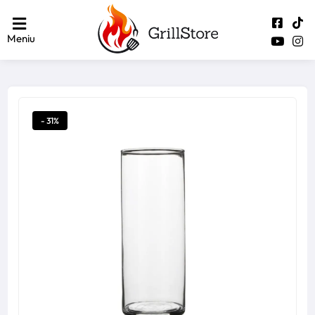
Meniu
- 31%