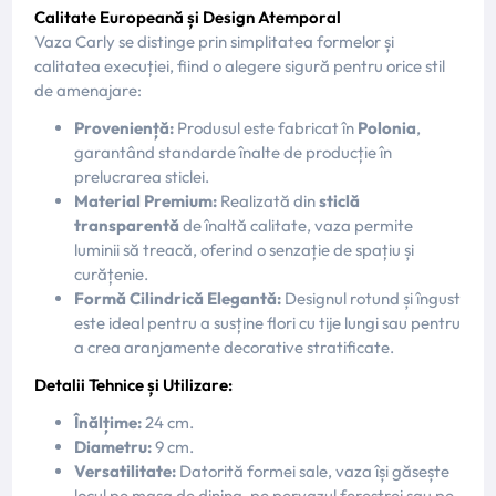
Calitate Europeană și Design Atemporal
Vaza Carly se distinge prin simplitatea formelor și
calitatea execuției, fiind o alegere sigură pentru orice stil
de amenajare:
Proveniență:
Produsul este fabricat în
Polonia
,
garantând standarde înalte de producție în
prelucrarea sticlei.
Material Premium:
Realizată din
sticlă
transparentă
de înaltă calitate, vaza permite
luminii să treacă, oferind o senzație de spațiu și
curățenie.
Formă Cilindrică Elegantă:
Designul rotund și îngust
este ideal pentru a susține flori cu tije lungi sau pentru
a crea aranjamente decorative stratificate.
Detalii Tehnice și Utilizare:
Înălțime:
24 cm.
Diametru:
9 cm.
Versatilitate:
Datorită formei sale, vaza își găsește
locul pe masa de dining, pe pervazul ferestrei sau pe