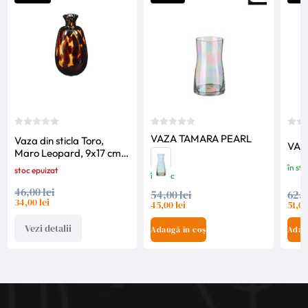
VAZA TAMARA PEARL
Vaza din sticla Toro,
VAZ
Maro Leopard, 9x17 cm,
Mica Decorations
în sto
stoc epuizat
în stoc
46,00 lei
54,00 lei
62,0
34,00 lei
45,00 lei
51,00
Vezi detalii
Adaugă în coș
Adau