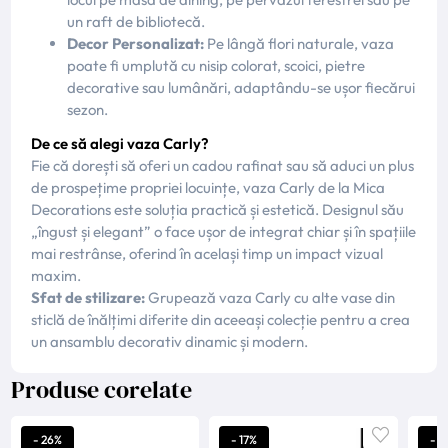
un raft de bibliotecă.
Decor Personalizat:
Pe lângă flori naturale, vaza
poate fi umplută cu nisip colorat, scoici, pietre
decorative sau lumânări, adaptându-se ușor fiecărui
sezon.
De ce să alegi vaza Carly?
Fie că dorești să oferi un cadou rafinat sau să aduci un plus
de prospețime propriei locuințe, vaza Carly de la Mica
Decorations este soluția practică și estetică. Designul său
„îngust și elegant” o face ușor de integrat chiar și în spațiile
mai restrânse, oferind în același timp un impact vizual
maxim.
Sfat de stilizare:
Grupează vaza Carly cu alte vase din
sticlă de înălțimi diferite din aceeași colecție pentru a crea
un ansamblu decorativ dinamic și modern.
Produse corelate
- 26%
- 17%
- 1