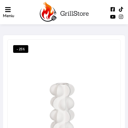
Meniu
- 25%