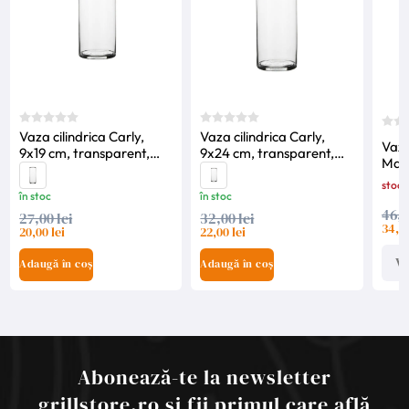
Vaza cilindrica Carly,
Vaza cilindrica Carly,
Vaza
9x19 cm, transparent,
9x24 cm, transparent,
Maro
Mica Decorations
Mica Decorations
Mica
stoc 
în stoc
în stoc
46,0
27,00 lei
32,00 lei
34,00
20,00 lei
22,00 lei
Ve
Adaugă în coș
Adaugă în coș
Abonează-te la newsletter
grillstore.ro și fii primul care află