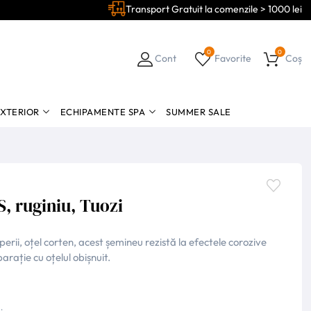
Transport Gratuit la comenzile > 1000 lei
0
0
Cont
Favorite
Coș
EXTERIOR
ECHIPAMENTE SPA
SUMMER SALE
, ruginiu, Tuozi
perii, oțel corten, acest șemineu rezistă la efectele corozive
arație cu oțelul obișnuit.