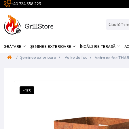
+40 724 558 223
GRĂTARE
ȘEMINEE EXTERIOARE
ÎNCĂLZIRE TERASĂ
AC
/
Șeminee exterioare
/
Vetre de foc
/
Vatra de foc THARS
- 19%