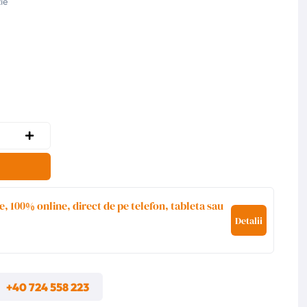
ie
e, 100% online, direct de pe telefon, tableta sau
Detalii
m
+40 724 558 223