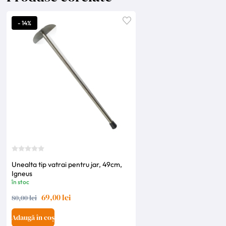
- 14%
Unealta tip vatrai pentru jar, 49cm,
Igneus
în stoc
69,00 lei
80,00 lei
Adaugă în coș