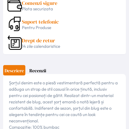
Comenzi sigure
Plata securizata
Suport telefonic
Pentru Produse
Drept de retur
14 zile calendaristice
Descriere
Recenzii
Ș
or
ț
ul denim este o piesă vestimentară perfectă pentru a
adăuga un strop de stil casual în orice ținută, inclusiv
pentru cei pasionați de gătit. Realizat dintr-un material
rezistent de blug, acest șorț emană o notă lejeră și
confortabilă. Indiferent de sezon, șorțul din blug este o
alegere în tendințe pentru cei ce caută un look
neconvențional.
Compoziție: 100% bumbac