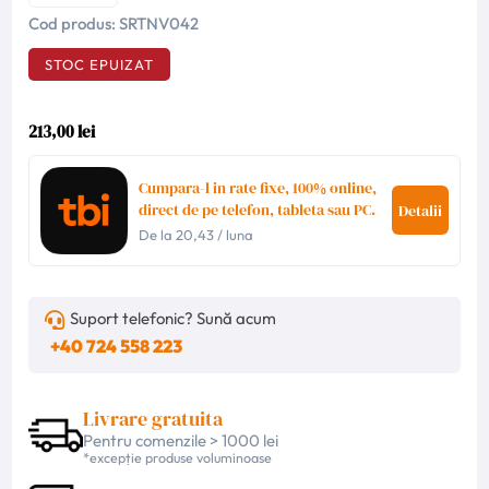
Cod produs:
SRTNV042
STOC EPUIZAT
213,00 lei
Cumpara-l in rate fixe, 100% online,
direct de pe telefon, tableta sau PC.
Detalii
De la
20,43
/ luna
Suport telefonic? Sună acum
+40 724 558 223
Livrare gratuita
Pentru comenzile > 1000 lei
*excepție produse voluminoase