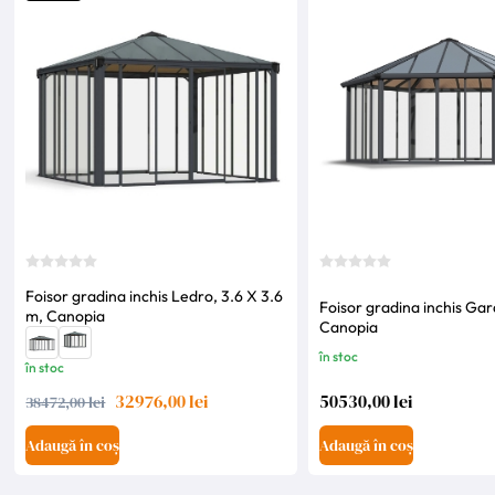
Foisor gradina inchis Ledro, 3.6 X 3.6
Foisor gradina inchis Gar
m, Canopia
Canopia
în stoc
în stoc
32976,00 lei
50530,00 lei
38472,00 lei
Adaugă în coș
Adaugă în coș