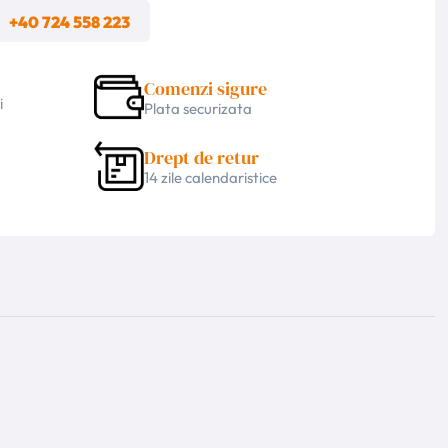
m
+40 724 558 223
Comenzi sigure
i
Plata securizata
Drept de retur
14 zile calendaristice