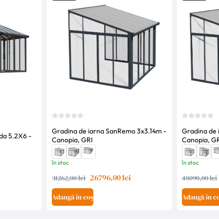
Gradina de iarna SanRemo 3x3.14m -
Gradina de
da 5.2X6 -
Canopia, GRI
Canopia, G
în stoc
în stoc
26796,00 lei
31262,00 lei
48090,00 lei
Adaugă în coș
Adaugă în c