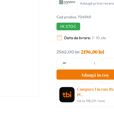
Adaugă prima recenz
Cod produs:
704949
IN STOC
Data de livrare:
7- 10 zile
2196,00 lei
2562,00 lei
Adaugă în coș
Cumpara-l in rate fix
PC.
De la
198,09
/ luna