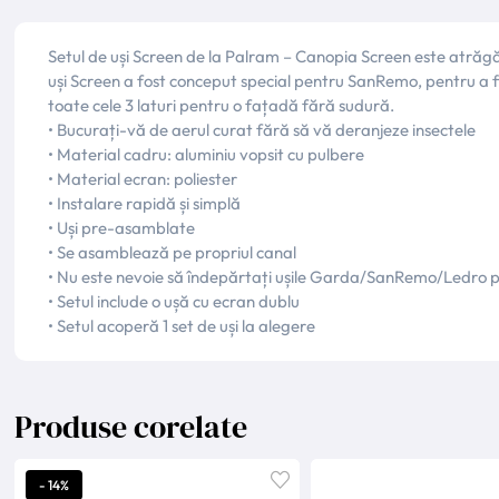
Setul de uși Screen de la Palram – Canopia Screen este atrăgăt
uși Screen a fost conceput special pentru SanRemo, pentru a fi
toate cele 3 laturi pentru o fațadă fără sudură.
• Bucurați-vă de aerul curat fără să vă deranjeze insectele
• Material cadru: aluminiu vopsit cu pulbere
• Material ecran: poliester
• Instalare rapidă și simplă
• Uși pre-asamblate
• Se asamblează pe propriul canal
• Nu este nevoie să îndepărtați ușile Garda/SanRemo/Ledro p
• Setul include o ușă cu ecran dublu
• Setul acoperă 1 set de uși la alegere
Produse corelate
- 14%