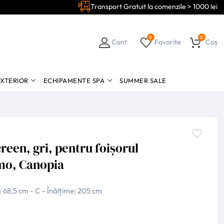
Transport Gratuit la comenzile > 1000 lei
0
0
Cont
Favorite
Coș
EXTERIOR
ECHIPAMENTE SPA
SUMMER SALE
creen, gri, pentru foișorul
mo, Canopia
: 68,5 cm - C – Înălțime: 205 cm