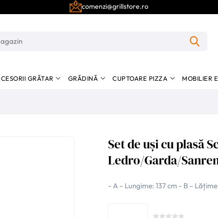
comenzi@grillstore.ro
CESORII GRĂTAR
GRĂDINĂ
CUPTOARE PIZZA
MOBILIER 
Set de uși cu plasă S
Ledro/Garda/Sanre
- A – Lungime: 137 cm - B – Lățime