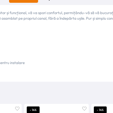
or și funcțional, vă va spori confortul, permițându-vă să vă bucurați 
 asamblat pe propriul canal, fără a îndepărta ușile. Pur și simplu con
entru instalare
- 14%
- 14%