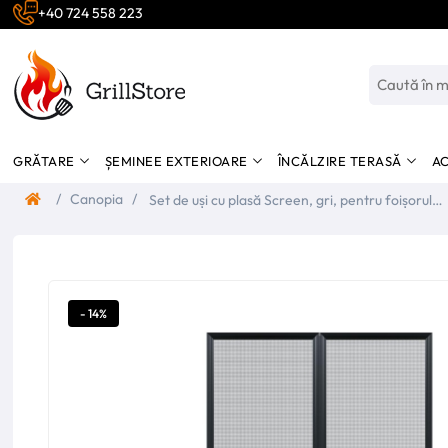
+40 724 558 223
GRĂTARE
ȘEMINEE EXTERIOARE
ÎNCĂLZIRE TERASĂ
AC
/
Canopia
/
Set de uși cu plasă Screen, gri, pentru foișorul
Ledro/Garda/Sanremo, Canopia
- 14%