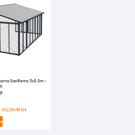
 iarna SanRemo 3x5.5m -
RI
41220,00 lei
oș