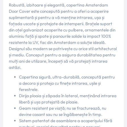
Robustă, izbitoare și elegantă, copertina Amsterdam
Door Cover este concepută pentru a oferi o acoperire
suplimentară și pentru a vă menține intrarea, ușa și
fațada uscate și protejate de intemperii. Brațele suport
din oțel galvanizat acoperite cu pulbere, ornamentele din
aluminiu față și spate și panourile solide la impact 100%
rezistente la UV, fac din Amsterdam o soluție ideală.
Designul său modern se potrivește cu orice stil arhitectural
și mediu. Conceput pentru a asigura durabilitatea pentru
mulți ani de utilizare, începeți să vă protejați intrarea
astăzi.
Copertina sigură, ultra-durabilă, concepută pentru
a decora și proteja cu finețe intrarea, ușile și
ferestrele.
Dirija ploaia și zăpada în lateral, menținând intrarea
liberă și ușa protejată de ploaie.
Geam rezistent pe viață; nu se fracturează, nu
devine casant sau nu se îngălbenește în timp.
Sistem patentat de asamblare a acoperișului fără
șuruburi, special dezvoltat pentru a preveni