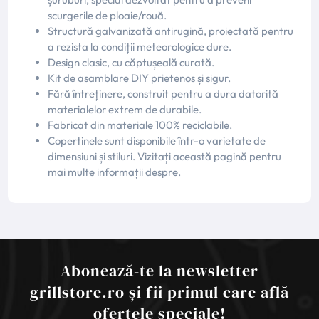
scurgerile de ploaie/rouă.
Structură galvanizată antirugină, proiectată pentru
a rezista la condiții meteorologice dure.
Design clasic, cu căptușeală curată.
Kit de asamblare DIY prietenos și sigur.
Fără întreținere, construit pentru a dura datorită
materialelor extrem de durabile.
Fabricat din materiale 100% reciclabile.
Copertinele sunt disponibile într-o varietate de
dimensiuni și stiluri. Vizitați această pagină pentru
mai multe informații despre.
Abonează-te la newsletter
grillstore.ro și fii primul care află
ofertele speciale!