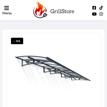
Meniu
- 14%