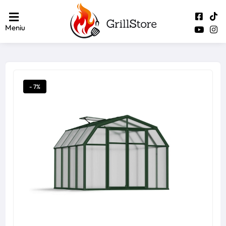
Meniu
- 7%