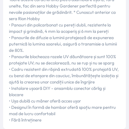
unelte, fac din sera Hobby Gardener perfectă pentru
nevoile pasionaților de grădinărit. * Cunoscut anterior ca
sera Rion Hobby
• Panouri din policarbonat cu pereți dubli, rezistente la
impact și grindină, 4 mm la acoperiș și 6 mm la pereți
• Panourile de difuzie a luminii protejează de expunerea
puternică la lumina soarelui, asigură o transmisie a luminii
de 80%.
• Panourile blocheaza razele UV dăunătoare și sunt 100%
protejate UV; nu se decolorează, nu se rup și nu se sparg
• Cadru rezistent din rășină extrudată 100% protejată UV,
cu benzi de etanșare din cauciuc, îmbunătățește izolația și
ajută la crearea unor condiții unice de îngrijire
• Instalare ușoară DIY - ansamblu conector cărlig și
blocare
• Ușa dublă cu mâner oferă acces ușor
• Designul în formă de hambar oferă spațiu mare pentru
mod de lucru confortabil
• Fără întreținere