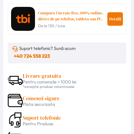
Cumpara-l in rate fixe, 100% online,
direct de pe telefon, tableta sau PC.
Detalii
De la
130
/ luna
Suport telefonic? Sună acum
+40 724 558 223
Livrare gratuita
Pentru comenzile > 1000 lei
*excepție produse voluminoase
Comenzi sigure
Plata securizata
Suport telefonic
Pentru Produse