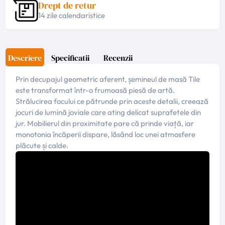
Drept de retur
14 zile calendaristice
Descriere
Specificatii
Recenzii
Prin decupajul geometric aferent, șemineul de masă Tile
este transformat într-o frumoasă piesă de artă.
Strălucirea focului ce pătrunde prin aceste detalii, creează
jocuri de lumină joviale care ating delicat suprafetele din
jur. Mobilierul din proximitate pare că prinde viață, iar
monotonia încăperii dispare, lăsând loc unei atmosfere
plăcute și calde.