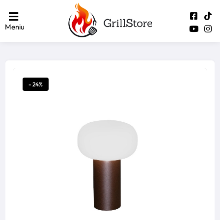
Meniu
- 24%