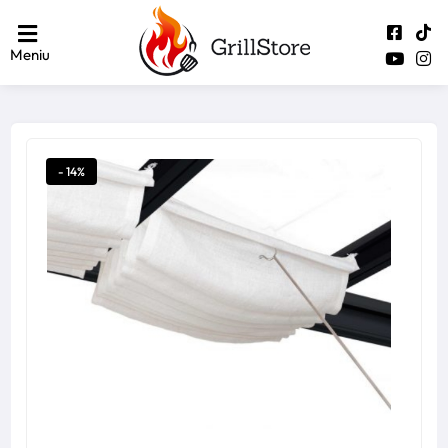
Meniu
- 14%