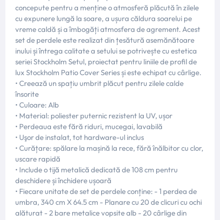
concepute pentru a menține o atmosferă plăcută în zilele
cu expunere lungă la soare, a ușura căldura soarelui pe
vreme caldă și a îmbogăți atmosfera de agrement. Acest
set de perdele este realizat din țesătură asemănătoare
inului și întrega calitate a setului se potrivește cu estetica
seriei Stockholm Setul, proiectat pentru liniile de profil de
lux Stockholm Patio Cover Series și este echipat cu cârlige.
• Creează un spațiu umbrit plăcut pentru zilele calde
însorite
• Culoare: Alb
• Material: poliester puternic rezistent la UV, ușor
• Perdeaua este fără riduri, mucegai, lavabilă
• Uşor de instalat, tot hardware-ul inclus
• Curățare: spălare la mașină la rece, fără înălbitor cu clor,
uscare rapidă
• Include o tijă metalică dedicată de 108 cm pentru
deschidere și închidere ușoară
• Fiecare unitate de set de perdele conține: - 1 perdea de
umbra, 340 cm X 64.5 cm - Planare cu 20 de clicuri cu ochi
alăturat - 2 bare metalice vopsite alb - 20 cârlige din