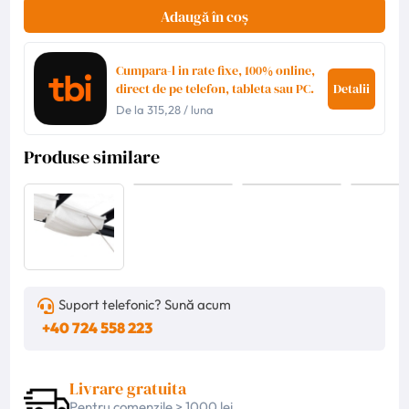
Adaugă în coș
Cumpara-l in rate fixe, 100% online,
direct de pe telefon, tableta sau PC.
Detalii
De la
315,28
/ luna
Produse similare
Suport telefonic? Sună acum
+40 724 558 223
Livrare gratuita
Pentru comenzile > 1000 lei