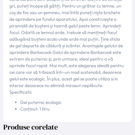
gri, puteți începe să gătiți. Pentru un grătar cu lemne, un
coș de foc sau un șemineu, mai întâi puneți niște brichete
de aprindere pe fundul aparatului. Apoi construiește o
piramidă de bușteni și toarnă gelul peste lemn. Aprindeți
focul. Odată ce lemnul arde, trebuie să mențineți focul
adăugând bușteni acolo unde arde mai puțin. Ține sticla
de gel departe de căldură și scântei. Avantajele gelului de
aprindere Barbecook Gelul de aprindere Barbecook este
extrem de puternic și, prin urmare, ideal pentru a vă
aprinde focul rapid. Mai mult, este alegerea ideală pentru
cei care vor să trăiască într-un mod sustenabil, deoarece
gelul este ecologic. În plus, acest gel se poate utiliza si in
interior deoarece nu elimină mirosuri neplăcute.
Specificatii:
Gel puternic ecologic
Conținut: 1 litru
Produse corelate