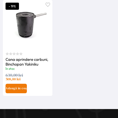
- 19%
Cana aprindere carbuni,
Binchopan Yakiniku
în stoc
630,00 lei
508,00 lei
Adaugă în coș