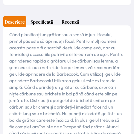
Descriere
Specificatii
Recenzii
Când planificați un grătar sau o seară în jurul focului,
primul pas este să aprindeți focul. Pentru mulți oameni
aceasta pare a fi o sarcină destul de complexă, dar cu
tehnicile și accesoriile potrivite este extrem de ușor. Pentru
aprinderea rapida a grătarului pe cărbuni sau lemne, a
șemineului sau a vetrei de foc pe lemne, vă recomandăm
gelul de aprindere de la Barbecook. Cum utilizați gelul de
aprindere Barbecook Utilizarea gelului este extrem de
simplă. Când aprindeți un grătar cu cărbune, aruncați
niște cărbune sau brichete în bol până când este plin pe
jumătate. Distribuiți apoi gelul de brichetă uniform pe
cărbuni sau brichete și aprindeți-l imediat folosind un
chibrit lung sau o brichetă. Nu puneți niciodată gel într-un
bol de grătar care este încă cald. În plus, gelul trebuie să
fie complet ars înainte de a începe să faci grătar. Atunci
când cărbunii sunt acoperiți cu un strat subțire de cenușă