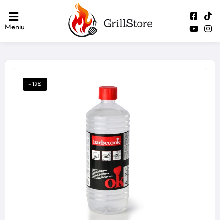
Meniu
- 12%