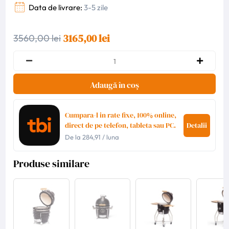
Data de livrare:
3-5 zile
3165,00 lei
3560,00 lei
Adaugă în coș
Cumpara-l in rate fixe, 100% online,
direct de pe telefon, tableta sau PC.
Detalii
De la
284,91
/ luna
Produse similare