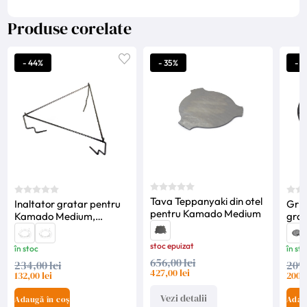
Produse corelate
- 44%
- 35%
- 4
Tava Teppanyaki din otel
Inaltator gratar pentru
Gril
pentru Kamado Medium
Kamado Medium,
gra
Yakiniku
Med
stoc epuizat
în stoc
în sto
656,00 lei
234,00 lei
209,
427,00 lei
132,00 lei
200,0
Vezi detalii
Adaugă în coș
Adau