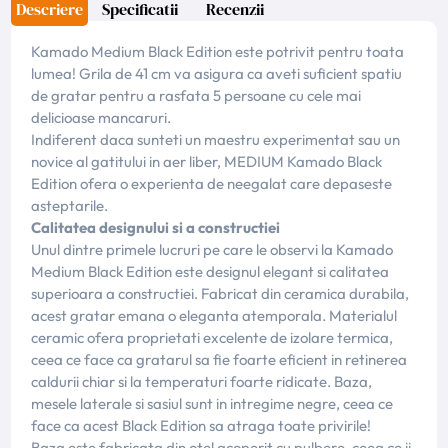
Descriere
Specificatii
Recenzii
Kamado Medium Black Edition este potrivit pentru toata
lumea! Grila de 41 cm va asigura ca aveti suficient spatiu
de gratar pentru a rasfata 5 persoane cu cele mai
delicioase mancaruri.
Indiferent daca sunteti un maestru experimentat sau un
novice al gatitului in aer liber, MEDIUM Kamado Black
Edition ofera o experienta de neegalat care depaseste
asteptarile.
Calitatea designului si a constructiei
Unul dintre primele lucruri pe care le observi la Kamado
Medium Black Edition este designul elegant si calitatea
superioara a constructiei. Fabricat din ceramica durabila,
acest gratar emana o eleganta atemporala. Materialul
ceramic ofera proprietati excelente de izolare termica,
ceea ce face ca gratarul sa fie foarte eficient in retinerea
caldurii chiar si la temperaturi foarte ridicate. Baza,
mesele laterale si sasiul sunt in intregime negre, ceea ce
face ca acest Black Edition sa atraga toate privirile!
Baza este fabricata din otel acoperit cu pulbere, ceea ce ii