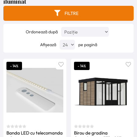
iluminat
FILTRE
Ordonează după
Afișează
pe pagină
- 14%
- 14%
Banda LED cu telecomanda
Birou de gradina