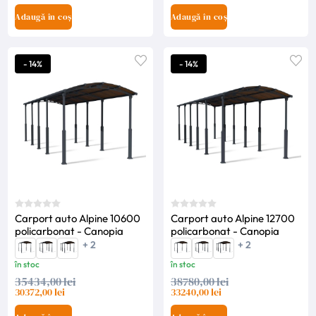
Adaugă în coș
Adaugă în coș
- 14%
- 14%
Carport auto Alpine 10600
Carport auto Alpine 12700
policarbonat - Canopia
policarbonat - Canopia
+ 2
+ 2
în stoc
în stoc
35434,00 lei
38780,00 lei
30372,00 lei
33240,00 lei