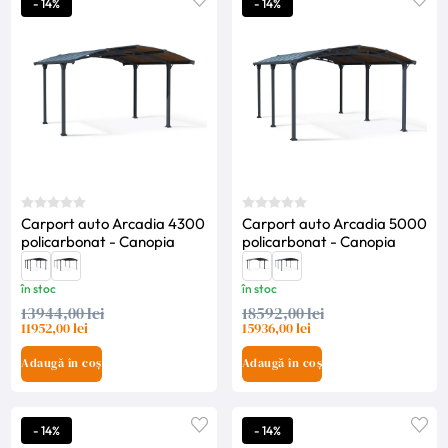
- 14%
- 14%
Carport auto Arcadia 4300
Carport auto Arcadia 5000
policarbonat - Canopia
policarbonat - Canopia
în stoc
în stoc
13944,00 lei
18592,00 lei
11952,00 lei
15936,00 lei
Adaugă în coș
Adaugă în coș
- 14%
- 14%