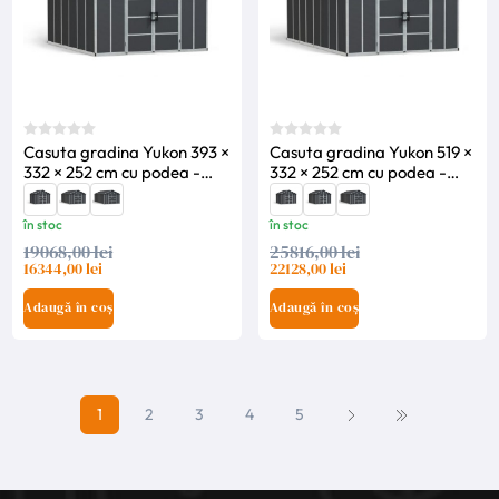
Casuta gradina Yukon 393 ×
Casuta gradina Yukon 519 ×
332 × 252 cm cu podea -
332 × 252 cm cu podea -
Canopia
Canopia
în stoc
în stoc
19068,00 lei
25816,00 lei
16344,00 lei
22128,00 lei
Adaugă în coș
Adaugă în coș
1
2
3
4
5