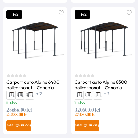
- 14%
- 14%
Carport auto Alpine 6400
Carport auto Alpine 8500
policarbonat - Canopia
policarbonat - Canopia
+ 2
+ 2
în stoc
în stoc
28686,00 lei
32060,00 lei
24588,00 lei
27480,00 lei
Adaugă în coș
Adaugă în coș