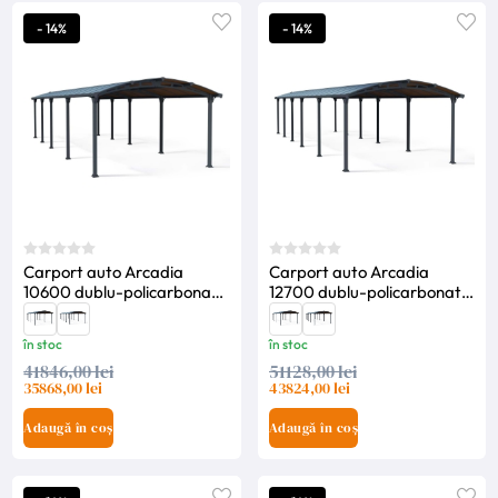
- 14%
- 14%
Carport auto Arcadia
Carport auto Arcadia
10600 dublu-policarbonat -
12700 dublu-policarbonat -
Canopia
Canopia
în stoc
în stoc
41846,00 lei
51128,00 lei
35868,00 lei
43824,00 lei
Adaugă în coș
Adaugă în coș