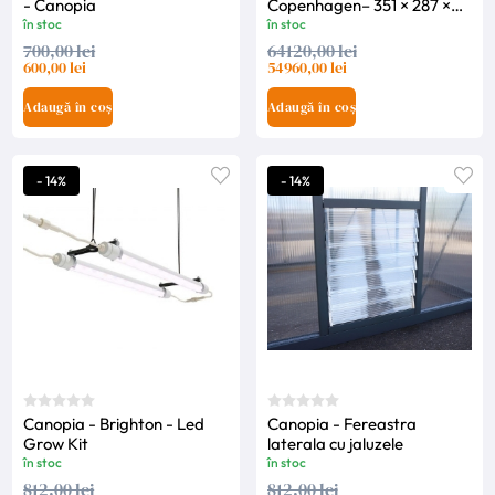
- Canopia
Copenhagen– 351 × 287 ×
208.5 cm - Canopia
în stoc
în stoc
700,00 lei
64120,00 lei
600,00 lei
54960,00 lei
Adaugă în coș
Adaugă în coș
- 14%
- 14%
Canopia - Brighton - Led
Canopia - Fereastra
Grow Kit
laterala cu jaluzele
în stoc
în stoc
812,00 lei
812,00 lei