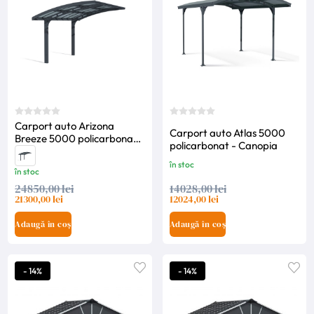
Carport auto Arizona
Carport auto Atlas 5000
Breeze 5000 policarbonat -
policarbonat - Canopia
Canopia
în stoc
în stoc
24850,00 lei
14028,00 lei
21300,00 lei
12024,00 lei
Adaugă în coș
Adaugă în coș
- 14%
- 14%