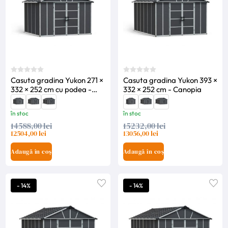
Casuta gradina Yukon 271 ×
Casuta gradina Yukon 393 ×
332 × 252 cm cu podea -
332 × 252 cm - Canopia
Canopia
în stoc
în stoc
14588,00 lei
15232,00 lei
12504,00 lei
13056,00 lei
Adaugă în coș
Adaugă în coș
- 14%
- 14%