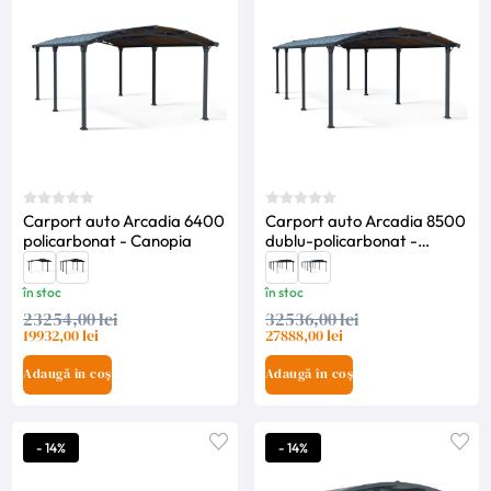
Carport auto Arcadia 6400
Carport auto Arcadia 8500
policarbonat - Canopia
dublu-policarbonat -
Canopia
în stoc
în stoc
23254,00 lei
32536,00 lei
19932,00 lei
27888,00 lei
Adaugă în coș
Adaugă în coș
- 14%
- 14%