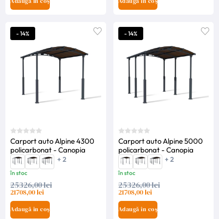
Adaugă în coș
Adaugă în coș
- 14%
- 14%
Carport auto Alpine 4300
Carport auto Alpine 5000
policarbonat - Canopia
policarbonat - Canopia
+ 2
+ 2
în stoc
în stoc
25326,00 lei
25326,00 lei
21708,00 lei
21708,00 lei
Adaugă în coș
Adaugă în coș