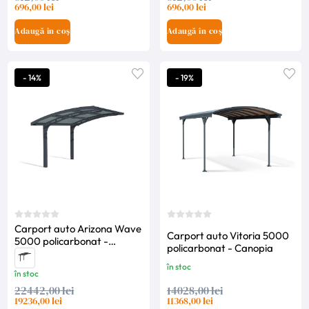
696,00 lei
696,00 lei
Adaugă în coș
Adaugă în coș
- 14%
- 19%
Carport auto Arizona Wave
Carport auto Vitoria 5000
5000 policarbonat -
policarbonat - Canopia
Canopia
în stoc
în stoc
22442,00 lei
14028,00 lei
19236,00 lei
11368,00 lei