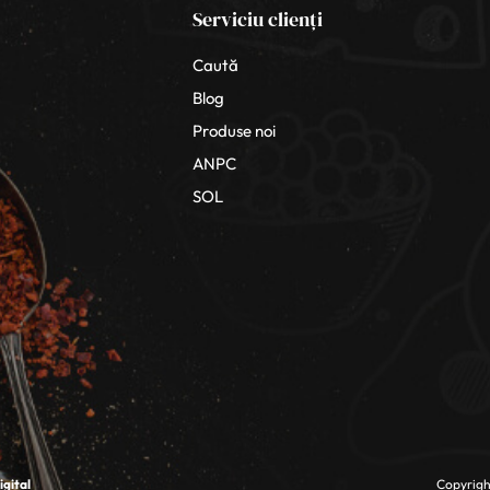
Serviciu clienți
Caută
Blog
Produse noi
ANPC
SOL
gital
Copyright