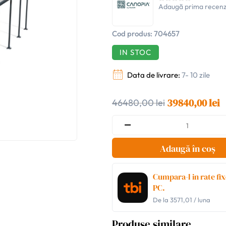
Adaugă prima recenz
Cod produs:
704657
IN STOC
Data de livrare:
7- 10 zile
39840,00 lei
46480,00 lei
Adaugă în coș
Cumpara-l in rate fix
PC.
De la
3571,01
/ luna
Produse similare