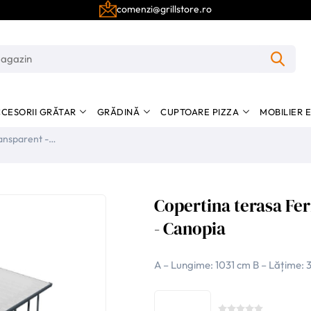
comenzi@grillstore.ro
CESORII GRĂTAR
GRĂDINĂ
CUPTOARE PIZZA
MOBILIER 
ransparent -
Copertina terasa Fer
- Canopia
A – Lungime: 1031 cm B – Lățime: