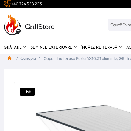
+40 724 558 223
GRĂTARE
ȘEMINEE EXTERIOARE
ÎNCĂLZIRE TERASĂ
AC
/
Canopia
/
Copertina terasa Feria 4X10.31 aluminiu, GRI t
Canopia
- 14%