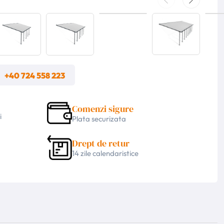
m
+40 724 558 223
Comenzi sigure
i
Plata securizata
Drept de retur
14 zile calendaristice