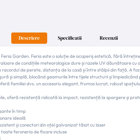
Descriere
Specificatii
Recenzii
eria Garden. Feria este o soluție de acoperiș estetică, fără întreținere
e valoare de condițiile meteorologice dure și razele UV dăunătoare cu
la racordul de perete, distanța de la casă și între stâlpii din față. A
ură și simplă, blocând geamurile între tijele structurii și împiedicân
eră familiei dvs. un accesoriu elegant, frumos lucrat, robust spațiului
le, oferă rezistență ridicată la impact, rezistență la spargere și pro
sante în timp
ționare ideală
zistent și conectori din oțel galvanizat tăiat cu laser
toate feroneria de fixare incluse
d