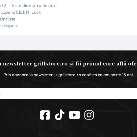
e (2) – 5 cm diametru fiecare
coperiș Click N’ Lock
e incluse
u ciuperci
 newsletter grillstore.ro și fii primul care află ofe
Prin abonare la newsleter-ul grillstore.ro confirm ca am peste 18 ani.