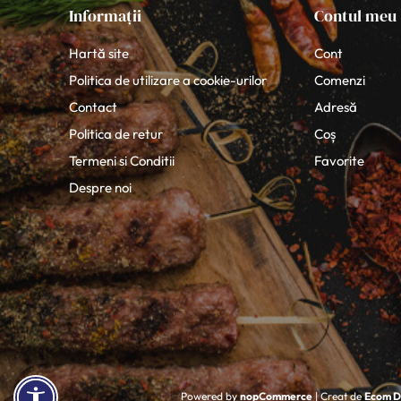
Informații
Contul meu
Hartă site
Cont
Politica de utilizare a cookie-urilor
Comenzi
Contact
Adresă
Politica de retur
Coș
Termeni si Conditii
Favorite
Despre noi
Powered by
nopCommerce
| Creat de
Ecom Di