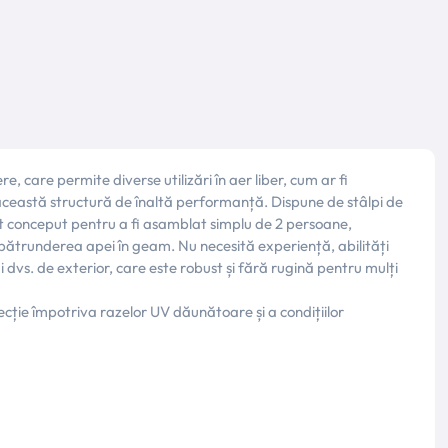
, care permite diverse utilizări în aer liber, cum ar fi
 această structură de înaltă performanță. Dispune de stâlpi de
 fost conceput pentru a fi asamblat simplu de 2 persoane,
d pătrunderea apei în geam. Nu necesită experiență, abilități
 dvs. de exterior, care este robust și fără rugină pentru mulți
tecție împotriva razelor UV dăunătoare și a condițiilor