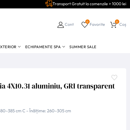
Transport Gratuit la comenzile > 1000 lei
0
0
Cont
Favorite
Coș
EXTERIOR
ECHIPAMENTE SPA
SUMMER SALE
ia 4X10.31 aluminiu, GRI transparent
 380–385 cm C – Înălțime: 260–305 cm