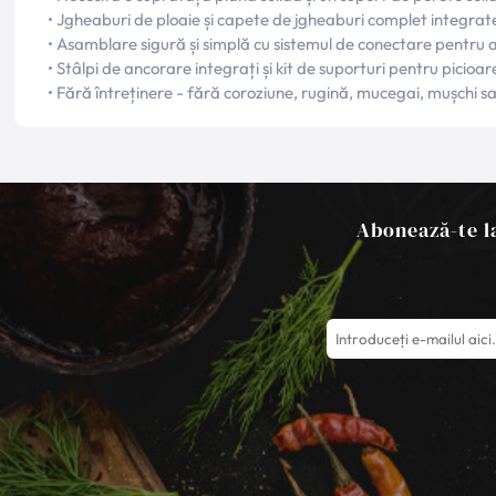
• Jgheaburi de ploaie și capete de jgheaburi complet integrat
• Asamblare sigură și simplă cu sistemul de conectare pentru a
• Stâlpi de ancorare integrați și kit de suporturi pentru picioar
• Fără întreținere - fără coroziune, rugină, mucegai, mușchi sa
Abonează-te la