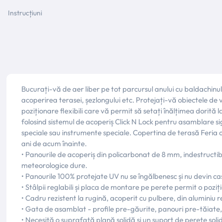
Instrucțiuni
Bucurați-vă de aer liber pe tot parcursul anului cu baldachinul F
acoperirea terasei, șezlongului etc. Protejați-vă obiectele d
poziționare flexibili care vă permit să setați înălțimea dorită 
folosind sistemul de acoperiș Click N Lock pentru asamblare sig
speciale sau instrumente speciale. Copertina de terasă Feria of
ani de acum înainte.
• Panourile de acoperiș din policarbonat de 8 mm, indestructibi
meteorologice dure.
• Panourile 100% protejate UV nu se îngălbenesc și nu devin ca
• Stâlpii reglabili și placa de montare pe perete permit o pozi
• Cadru rezistent la rugină, acoperit cu pulbere, din aluminiu re
• Gata de asamblat - profile pre-găurite, panouri pre-tăiate, 
• Necesită o suprafață plană solidă și un suport de perete soli